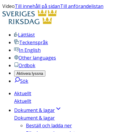
Video
Till innehåll på sidan
Till anförandelistan
Lättläst
Teckenspråk
In English
Other languages
Ordbok
Aktivera lyssna
Sök
Aktuellt
Aktuellt
Dokument & lagar
Dokument & lagar
Beställ och ladda ner