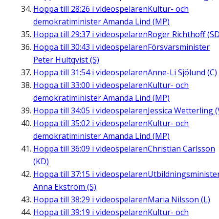
Hoppa till
28:26
i videospelaren
Kultur- och
demokratiminister Amanda Lind (MP)
Hoppa till
29:37
i videospelaren
Roger Richthoff (SD
Hoppa till
30:43
i videospelaren
Försvarsminister
Peter Hultqvist (S)
Hoppa till
31:54
i videospelaren
Anne-Li Sjölund (C)
Hoppa till
33:00
i videospelaren
Kultur- och
demokratiminister Amanda Lind (MP)
Hoppa till
34:05
i videospelaren
Jessica Wetterling (
Hoppa till
35:02
i videospelaren
Kultur- och
demokratiminister Amanda Lind (MP)
Hoppa till
36:09
i videospelaren
Christian Carlsson
(KD)
Hoppa till
37:15
i videospelaren
Utbildningsministe
Anna Ekström (S)
Hoppa till
38:29
i videospelaren
Maria Nilsson (L)
Hoppa till
39:19
i videospelaren
Kultur- och