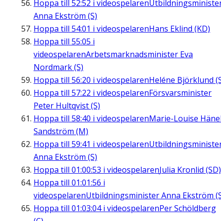
Hoppa till
52:52
i videospelaren
Utbildningsministe
Anna Ekström (S)
Hoppa till
54:01
i videospelaren
Hans Eklind (KD)
Hoppa till
55:05
i
videospelaren
Arbetsmarknadsminister Eva
Nordmark (S)
Hoppa till
56:20
i videospelaren
Heléne Björklund (
Hoppa till
57:22
i videospelaren
Försvarsminister
Peter Hultqvist (S)
Hoppa till
58:40
i videospelaren
Marie-Louise Häne
Sandström (M)
Hoppa till
59:41
i videospelaren
Utbildningsministe
Anna Ekström (S)
Hoppa till
01:00:53
i videospelaren
Julia Kronlid (SD)
Hoppa till
01:01:56
i
videospelaren
Utbildningsminister Anna Ekström (
Hoppa till
01:03:04
i videospelaren
Per Schöldberg