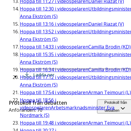
Hoppa till
11:27
i videospelaren
Daniel Riazat (V)
Hoppa till
12:30
i videospelaren
Utbildningsministe
Anna Ekström (S)
Hoppa till
13:16
i videospelaren
Daniel Riazat (V)
Hoppa till
13:52
i videospelaren
Utbildningsministe
Anna Ekström (S)
Hoppa till
14:33
i videospelaren
Camilla Brodin (KD)
Hoppa till
15:35
i videospelaren
Utbildningsministe
Anna Ekström (S)
Hoppa till
16:34
i videospelaren
Camilla Brodin (KD)
Ladda ner
Hoppa till
17:12
i videospelaren
Utbildningsministe
Anna Ekström (S)
Hoppa till
17:54
i videospelaren
Arman Teimouri (L)
Hoppa till
18:56
i
Protokoll från debatten
Protokoll från
videospelaren
Arbetsmarknadsminister Eva
Anföranden: 70
debatten
Nordmark (S)
Hoppa till
19:48
i videospelaren
Arman Teimouri (L)
Hoppa till
20:27
i