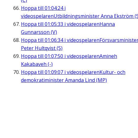
(C)
Hoppa till
01:04:24
i
videospelaren
Utbildningsminister Anna Ekström (
Hoppa till
01:05:33
i videospelaren
Hanna
Gunnarsson (V)
Hoppa till
01:06:34
i videospelaren
Försvarsministe
Peter Hultqvist (S)
Hoppa till
01:07:50
i videospelaren
Amineh
Kakabaveh (-)
Hoppa till
01:09:07
i videospelaren
Kultur- och
demokratiminister Amanda Lind (MP)