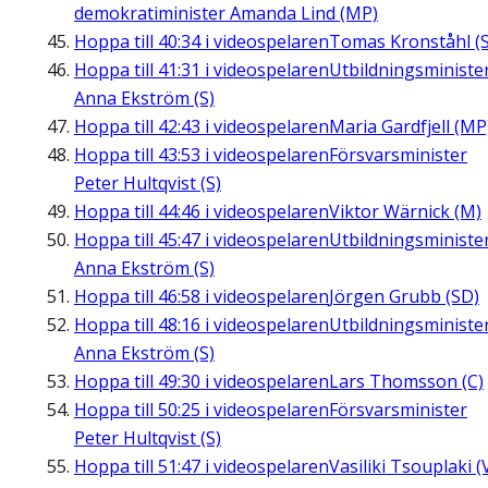
demokratiminister Amanda Lind (MP)
Hoppa till
40:34
i videospelaren
Tomas Kronståhl (S
Hoppa till
41:31
i videospelaren
Utbildningsministe
Anna Ekström (S)
Hoppa till
42:43
i videospelaren
Maria Gardfjell (MP
Hoppa till
43:53
i videospelaren
Försvarsminister
Peter Hultqvist (S)
Hoppa till
44:46
i videospelaren
Viktor Wärnick (M)
Hoppa till
45:47
i videospelaren
Utbildningsministe
Anna Ekström (S)
Hoppa till
46:58
i videospelaren
Jörgen Grubb (SD)
Hoppa till
48:16
i videospelaren
Utbildningsministe
Anna Ekström (S)
Hoppa till
49:30
i videospelaren
Lars Thomsson (C)
Hoppa till
50:25
i videospelaren
Försvarsminister
Peter Hultqvist (S)
Hoppa till
51:47
i videospelaren
Vasiliki Tsouplaki (