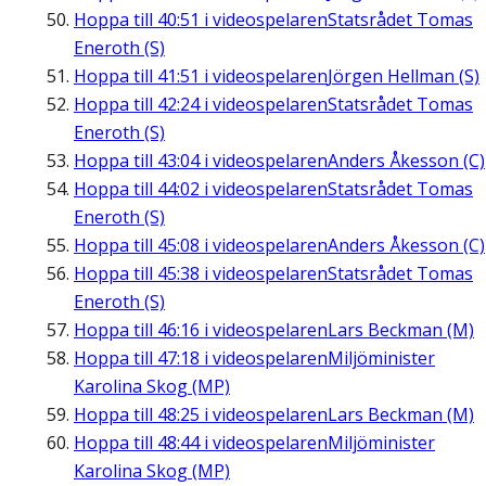
Hoppa till
40:51
i videospelaren
Statsrådet Tomas
Eneroth (S)
Hoppa till
41:51
i videospelaren
Jörgen Hellman (S)
Hoppa till
42:24
i videospelaren
Statsrådet Tomas
Eneroth (S)
Hoppa till
43:04
i videospelaren
Anders Åkesson (C)
Hoppa till
44:02
i videospelaren
Statsrådet Tomas
Eneroth (S)
Hoppa till
45:08
i videospelaren
Anders Åkesson (C)
Hoppa till
45:38
i videospelaren
Statsrådet Tomas
Eneroth (S)
Hoppa till
46:16
i videospelaren
Lars Beckman (M)
Hoppa till
47:18
i videospelaren
Miljöminister
Karolina Skog (MP)
Hoppa till
48:25
i videospelaren
Lars Beckman (M)
Hoppa till
48:44
i videospelaren
Miljöminister
Karolina Skog (MP)