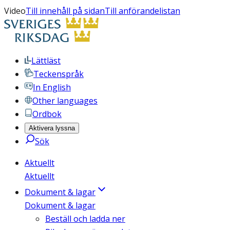
Video
Till innehåll på sidan
Till anförandelistan
Lättläst
Teckenspråk
In English
Other languages
Ordbok
Aktivera lyssna
Sök
Aktuellt
Aktuellt
Dokument & lagar
Dokument & lagar
Beställ och ladda ner