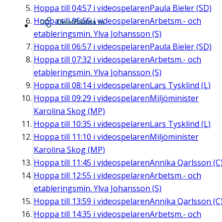
Hoppa till
04:57
i videospelaren
Paula Bieler (SD)
Hoppa till
05:55
i videospelaren
Arbetsm.- och
Dela/Bädda in
etableringsmin. Ylva Johansson (S)
Hoppa till
06:57
i videospelaren
Paula Bieler (SD)
Hoppa till
07:32
i videospelaren
Arbetsm.- och
etableringsmin. Ylva Johansson (S)
Hoppa till
08:14
i videospelaren
Lars Tysklind (L)
Hoppa till
09:29
i videospelaren
Miljöminister
Karolina Skog (MP)
Hoppa till
10:35
i videospelaren
Lars Tysklind (L)
Hoppa till
11:10
i videospelaren
Miljöminister
Karolina Skog (MP)
Hoppa till
11:45
i videospelaren
Annika Qarlsson (C
Hoppa till
12:55
i videospelaren
Arbetsm.- och
etableringsmin. Ylva Johansson (S)
Hoppa till
13:59
i videospelaren
Annika Qarlsson (C
Hoppa till
14:35
i videospelaren
Arbetsm.- och