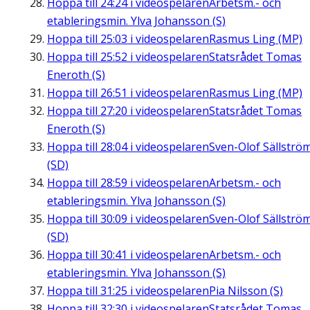
Hoppa till
24:24
i videospelaren
Arbetsm.- och
etableringsmin. Ylva Johansson (S)
Hoppa till
25:03
i videospelaren
Rasmus Ling (MP)
Hoppa till
25:52
i videospelaren
Statsrådet Tomas
Eneroth (S)
Hoppa till
26:51
i videospelaren
Rasmus Ling (MP)
Hoppa till
27:20
i videospelaren
Statsrådet Tomas
Eneroth (S)
Hoppa till
28:04
i videospelaren
Sven-Olof Sällströ
(SD)
Hoppa till
28:59
i videospelaren
Arbetsm.- och
etableringsmin. Ylva Johansson (S)
Hoppa till
30:09
i videospelaren
Sven-Olof Sällströ
(SD)
Hoppa till
30:41
i videospelaren
Arbetsm.- och
etableringsmin. Ylva Johansson (S)
Hoppa till
31:25
i videospelaren
Pia Nilsson (S)
Hoppa till
32:30
i videospelaren
Statsrådet Tomas