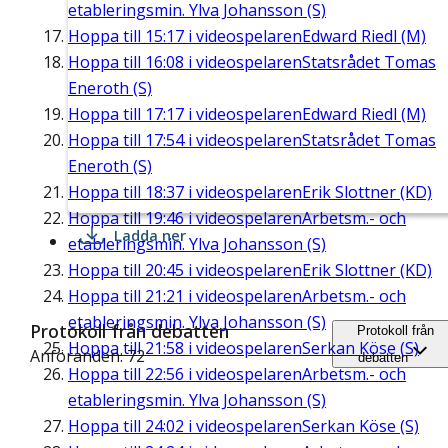
etableringsmin. Ylva Johansson (S)
Hoppa till
15:17
i videospelaren
Edward Riedl (M)
Hoppa till
16:08
i videospelaren
Statsrådet Tomas
Eneroth (S)
Hoppa till
17:17
i videospelaren
Edward Riedl (M)
Hoppa till
17:54
i videospelaren
Statsrådet Tomas
Eneroth (S)
Hoppa till
18:37
i videospelaren
Erik Slottner (KD)
Hoppa till
19:46
i videospelaren
Arbetsm.- och
Ladda ner
etableringsmin. Ylva Johansson (S)
Hoppa till
20:45
i videospelaren
Erik Slottner (KD)
Hoppa till
21:21
i videospelaren
Arbetsm.- och
etableringsmin. Ylva Johansson (S)
Protokoll från debatten
Protokoll från
Hoppa till
21:58
i videospelaren
Serkan Köse (S)
Anföranden: 72
debatten
Hoppa till
22:56
i videospelaren
Arbetsm.- och
etableringsmin. Ylva Johansson (S)
Hoppa till
24:02
i videospelaren
Serkan Köse (S)