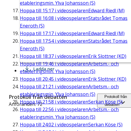
etableringsmin. Ylva Johansson (S)
Hoppa till
15:17
i videospelaren
Edward Riedl (M)
Hoppa till
16:08
i videospelaren
Statsrådet Tomas
Eneroth (S)
Hoppa till
17:17
i videospelaren
Edward Riedl (M)
Hoppa till
17:54
i videospelaren
Statsrådet Tomas
Eneroth (S)
Hoppa till
18:37
i videospelaren
Erik Slottner (KD)
Hoppa till
19:46
i videospelaren
Arbetsm.- och
Ladda ner
etableringsmin. Ylva Johansson (S)
Hoppa till
20:45
i videospelaren
Erik Slottner (KD)
Hoppa till
21:21
i videospelaren
Arbetsm.- och
etableringsmin. Ylva Johansson (S)
Protokoll från debatten
Protokoll från
Hoppa till
21:58
i videospelaren
Serkan Köse (S)
Anföranden: 72
debatten
Hoppa till
22:56
i videospelaren
Arbetsm.- och
etableringsmin. Ylva Johansson (S)
Hoppa till
24:02
i videospelaren
Serkan Köse (S)