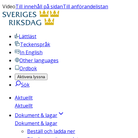
Video
Till innehåll på sidan
Till anförandelistan
Lättläst
Teckenspråk
In English
Other languages
Ordbok
Aktivera lyssna
Sök
Aktuellt
Aktuellt
Dokument & lagar
Dokument & lagar
Beställ och ladda ner