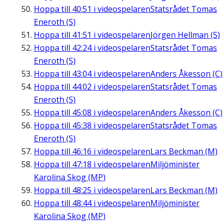
Hoppa till
40:51
i videospelaren
Statsrådet Tomas
Eneroth (S)
Hoppa till
41:51
i videospelaren
Jörgen Hellman (S)
Hoppa till
42:24
i videospelaren
Statsrådet Tomas
Eneroth (S)
Hoppa till
43:04
i videospelaren
Anders Åkesson (C)
Hoppa till
44:02
i videospelaren
Statsrådet Tomas
Eneroth (S)
Hoppa till
45:08
i videospelaren
Anders Åkesson (C)
Hoppa till
45:38
i videospelaren
Statsrådet Tomas
Eneroth (S)
Hoppa till
46:16
i videospelaren
Lars Beckman (M)
Hoppa till
47:18
i videospelaren
Miljöminister
Karolina Skog (MP)
Hoppa till
48:25
i videospelaren
Lars Beckman (M)
Hoppa till
48:44
i videospelaren
Miljöminister
Karolina Skog (MP)