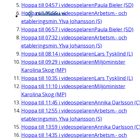
Hoppa till
04:57
i videospelaren
Paula Bieler (SD)
Hoppa till
05:55
i videospelaren
Arbetsm.- och
Dela/Bädda in
etableringsmin. Ylva Johansson (S)
Hoppa till
06:57
i videospelaren
Paula Bieler (SD)
Hoppa till
07:32
i videospelaren
Arbetsm.- och
etableringsmin. Ylva Johansson (S)
Hoppa till
08:14
i videospelaren
Lars Tysklind (L)
Hoppa till
09:29
i videospelaren
Miljöminister
Karolina Skog (MP)
Hoppa till
10:35
i videospelaren
Lars Tysklind (L)
Hoppa till
11:10
i videospelaren
Miljöminister
Karolina Skog (MP)
Hoppa till
11:45
i videospelaren
Annika Qarlsson (C
Hoppa till
12:55
i videospelaren
Arbetsm.- och
etableringsmin. Ylva Johansson (S)
Hoppa till
13:59
i videospelaren
Annika Qarlsson (C
Hoppa till
14:35
i videospelaren
Arbetsm.- och