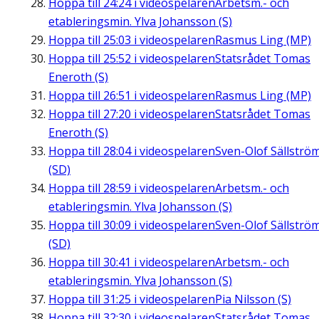
Hoppa till
24:24
i videospelaren
Arbetsm.- och
etableringsmin. Ylva Johansson (S)
Hoppa till
25:03
i videospelaren
Rasmus Ling (MP)
Hoppa till
25:52
i videospelaren
Statsrådet Tomas
Eneroth (S)
Hoppa till
26:51
i videospelaren
Rasmus Ling (MP)
Hoppa till
27:20
i videospelaren
Statsrådet Tomas
Eneroth (S)
Hoppa till
28:04
i videospelaren
Sven-Olof Sällströ
(SD)
Hoppa till
28:59
i videospelaren
Arbetsm.- och
etableringsmin. Ylva Johansson (S)
Hoppa till
30:09
i videospelaren
Sven-Olof Sällströ
(SD)
Hoppa till
30:41
i videospelaren
Arbetsm.- och
etableringsmin. Ylva Johansson (S)
Hoppa till
31:25
i videospelaren
Pia Nilsson (S)
Hoppa till
32:30
i videospelaren
Statsrådet Tomas