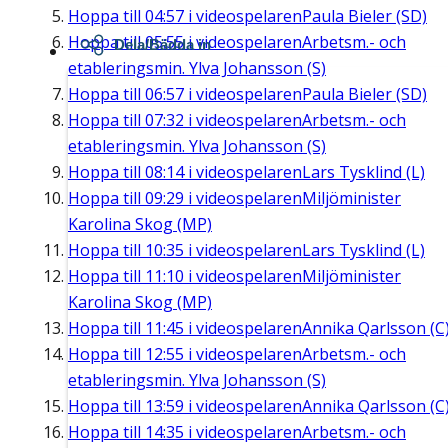
Hoppa till
04:57
i videospelaren
Paula Bieler (SD)
Hoppa till
05:55
i videospelaren
Arbetsm.- och
Dela/Bädda in
etableringsmin. Ylva Johansson (S)
Hoppa till
06:57
i videospelaren
Paula Bieler (SD)
Hoppa till
07:32
i videospelaren
Arbetsm.- och
etableringsmin. Ylva Johansson (S)
Hoppa till
08:14
i videospelaren
Lars Tysklind (L)
Hoppa till
09:29
i videospelaren
Miljöminister
Karolina Skog (MP)
Hoppa till
10:35
i videospelaren
Lars Tysklind (L)
Hoppa till
11:10
i videospelaren
Miljöminister
Karolina Skog (MP)
Hoppa till
11:45
i videospelaren
Annika Qarlsson (C
Hoppa till
12:55
i videospelaren
Arbetsm.- och
etableringsmin. Ylva Johansson (S)
Hoppa till
13:59
i videospelaren
Annika Qarlsson (C
Hoppa till
14:35
i videospelaren
Arbetsm.- och