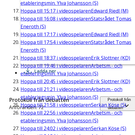
etableringsmin. Ylva Johansson (S)
Hoppa till
15:17
i videospelaren
Edward Riedl (M)
Hoppa till
16:08
i videospelaren
Statsrådet Tomas
Eneroth (S)
Hoppa till
17:17
i videospelaren
Edward Riedl (M)
Hoppa till
17:54
i videospelaren
Statsrådet Tomas
Eneroth (S)
Hoppa till
18:37
i videospelaren
Erik Slottner (KD)
Hoppa till
19:46
i videospelaren
Arbetsm.- och
Ladda ner
etableringsmin. Ylva Johansson (S)
Hoppa till
20:45
i videospelaren
Erik Slottner (KD)
Hoppa till
21:21
i videospelaren
Arbetsm.- och
etableringsmin. Ylva Johansson (S)
Protokoll från debatten
Protokoll från
Hoppa till
21:58
i videospelaren
Serkan Köse (S)
Anföranden: 72
debatten
Hoppa till
22:56
i videospelaren
Arbetsm.- och
etableringsmin. Ylva Johansson (S)
Hoppa till
24:02
i videospelaren
Serkan Köse (S)