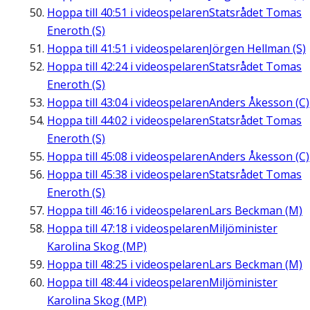
Hoppa till
40:51
i videospelaren
Statsrådet Tomas
Eneroth (S)
Hoppa till
41:51
i videospelaren
Jörgen Hellman (S)
Hoppa till
42:24
i videospelaren
Statsrådet Tomas
Eneroth (S)
Hoppa till
43:04
i videospelaren
Anders Åkesson (C)
Hoppa till
44:02
i videospelaren
Statsrådet Tomas
Eneroth (S)
Hoppa till
45:08
i videospelaren
Anders Åkesson (C)
Hoppa till
45:38
i videospelaren
Statsrådet Tomas
Eneroth (S)
Hoppa till
46:16
i videospelaren
Lars Beckman (M)
Hoppa till
47:18
i videospelaren
Miljöminister
Karolina Skog (MP)
Hoppa till
48:25
i videospelaren
Lars Beckman (M)
Hoppa till
48:44
i videospelaren
Miljöminister
Karolina Skog (MP)