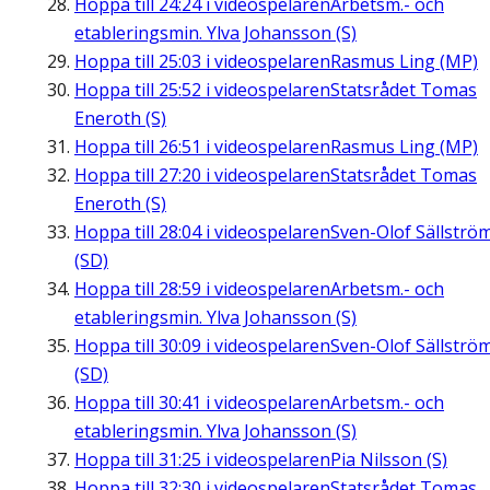
Hoppa till
24:24
i videospelaren
Arbetsm.- och
etableringsmin. Ylva Johansson (S)
Hoppa till
25:03
i videospelaren
Rasmus Ling (MP)
Hoppa till
25:52
i videospelaren
Statsrådet Tomas
Eneroth (S)
Hoppa till
26:51
i videospelaren
Rasmus Ling (MP)
Hoppa till
27:20
i videospelaren
Statsrådet Tomas
Eneroth (S)
Hoppa till
28:04
i videospelaren
Sven-Olof Sällströ
(SD)
Hoppa till
28:59
i videospelaren
Arbetsm.- och
etableringsmin. Ylva Johansson (S)
Hoppa till
30:09
i videospelaren
Sven-Olof Sällströ
(SD)
Hoppa till
30:41
i videospelaren
Arbetsm.- och
etableringsmin. Ylva Johansson (S)
Hoppa till
31:25
i videospelaren
Pia Nilsson (S)
Hoppa till
32:30
i videospelaren
Statsrådet Tomas