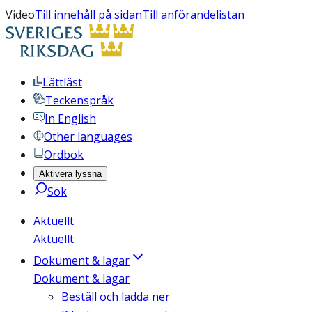
Video
Till innehåll på sidan
Till anförandelistan
Lättläst
Teckenspråk
In English
Other languages
Ordbok
Aktivera lyssna
Sök
Aktuellt
Aktuellt
Dokument & lagar
Dokument & lagar
Beställ och ladda ner