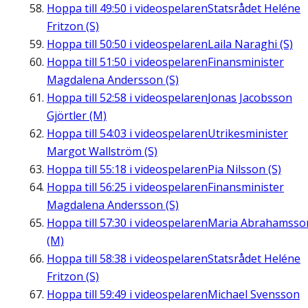
Hoppa till
49:50
i videospelaren
Statsrådet Heléne
Fritzon (S)
Hoppa till
50:50
i videospelaren
Laila Naraghi (S)
Hoppa till
51:50
i videospelaren
Finansminister
Magdalena Andersson (S)
Hoppa till
52:58
i videospelaren
Jonas Jacobsson
Gjörtler (M)
Hoppa till
54:03
i videospelaren
Utrikesminister
Margot Wallström (S)
Hoppa till
55:18
i videospelaren
Pia Nilsson (S)
Hoppa till
56:25
i videospelaren
Finansminister
Magdalena Andersson (S)
Hoppa till
57:30
i videospelaren
Maria Abrahamsso
(M)
Hoppa till
58:38
i videospelaren
Statsrådet Heléne
Fritzon (S)
Hoppa till
59:49
i videospelaren
Michael Svensson