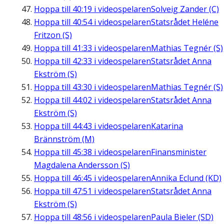
Hoppa till
40:19
i videospelaren
Solveig Zander (C)
Hoppa till
40:54
i videospelaren
Statsrådet Heléne
Fritzon (S)
Hoppa till
41:33
i videospelaren
Mathias Tegnér (S)
Hoppa till
42:33
i videospelaren
Statsrådet Anna
Ekström (S)
Hoppa till
43:30
i videospelaren
Mathias Tegnér (S)
Hoppa till
44:02
i videospelaren
Statsrådet Anna
Ekström (S)
Hoppa till
44:43
i videospelaren
Katarina
Brännström (M)
Hoppa till
45:38
i videospelaren
Finansminister
Magdalena Andersson (S)
Hoppa till
46:45
i videospelaren
Annika Eclund (KD)
Hoppa till
47:51
i videospelaren
Statsrådet Anna
Ekström (S)
Hoppa till
48:56
i videospelaren
Paula Bieler (SD)