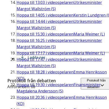
Hoppa till
13:03
i videospelaren
Utrikesminister
Margot Wallström (S)
Hoppa till
14:05
i videospelaren
Kerstin Lundgren (
Hoppa till
14:44
i videospelaren
Utrikesminister
Margot Wallström (S)
Hoppa till
15:30
i videospelaren
Maria Weimer (L)
Hoppa till
16:25
i videospelaren
Utrikesminister
Margot Wallström (S)
Hoppa till
17:17
i videospelaren
Maria Weimer (L)
Ladda ner
Hoppa till
17:47
i videospelaren
Utrikesminister
Margot Wallström (S)
Hoppa till
18:28
i videospelaren
Emma Henriksson
(KD)
Protokoll från debatten
Protokoll från
Hoppa till
19:30
i videospelaren
Finansminister
Anföranden: 68
debatten
Magdalena Andersson (S)
Hoppa till
20:36
i videospelaren
Emma Henriksson
(KD)