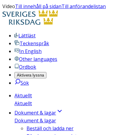
Video
Till innehåll på sidan
Till anförandelistan
Lättläst
Teckenspråk
In English
Other languages
Ordbok
Aktivera lyssna
Sök
Aktuellt
Aktuellt
Dokument & lagar
Dokument & lagar
Beställ och ladda ner