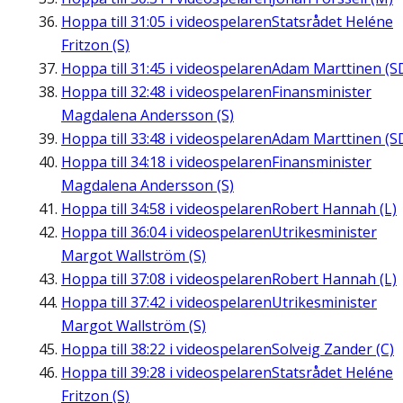
Hoppa till
31:05
i videospelaren
Statsrådet Heléne
Fritzon (S)
Hoppa till
31:45
i videospelaren
Adam Marttinen (S
Hoppa till
32:48
i videospelaren
Finansminister
Magdalena Andersson (S)
Hoppa till
33:48
i videospelaren
Adam Marttinen (S
Hoppa till
34:18
i videospelaren
Finansminister
Magdalena Andersson (S)
Hoppa till
34:58
i videospelaren
Robert Hannah (L)
Hoppa till
36:04
i videospelaren
Utrikesminister
Margot Wallström (S)
Hoppa till
37:08
i videospelaren
Robert Hannah (L)
Hoppa till
37:42
i videospelaren
Utrikesminister
Margot Wallström (S)
Hoppa till
38:22
i videospelaren
Solveig Zander (C)
Hoppa till
39:28
i videospelaren
Statsrådet Heléne
Fritzon (S)