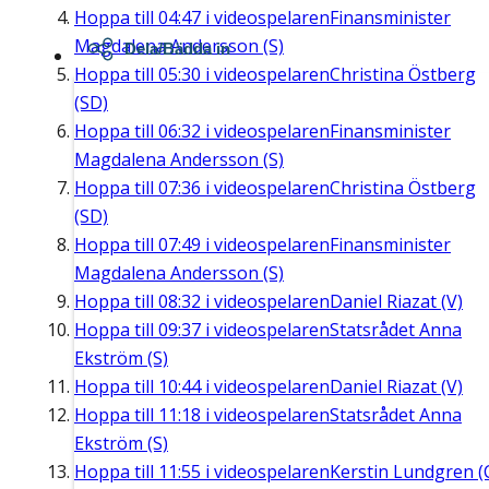
Hoppa till
04:47
i videospelaren
Finansminister
Magdalena Andersson (S)
Dela/Bädda in
Hoppa till
05:30
i videospelaren
Christina Östberg
(SD)
Hoppa till
06:32
i videospelaren
Finansminister
Magdalena Andersson (S)
Hoppa till
07:36
i videospelaren
Christina Östberg
(SD)
Hoppa till
07:49
i videospelaren
Finansminister
Magdalena Andersson (S)
Hoppa till
08:32
i videospelaren
Daniel Riazat (V)
Hoppa till
09:37
i videospelaren
Statsrådet Anna
Ekström (S)
Hoppa till
10:44
i videospelaren
Daniel Riazat (V)
Hoppa till
11:18
i videospelaren
Statsrådet Anna
Ekström (S)
Hoppa till
11:55
i videospelaren
Kerstin Lundgren (