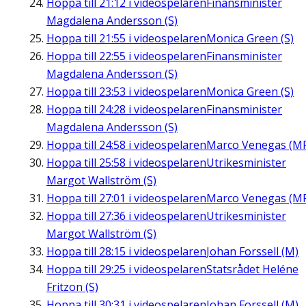
Hoppa till
21:12
i videospelaren
Finansminister
Magdalena Andersson (S)
Hoppa till
21:55
i videospelaren
Monica Green (S)
Hoppa till
22:55
i videospelaren
Finansminister
Magdalena Andersson (S)
Hoppa till
23:53
i videospelaren
Monica Green (S)
Hoppa till
24:28
i videospelaren
Finansminister
Magdalena Andersson (S)
Hoppa till
24:58
i videospelaren
Marco Venegas (M
Hoppa till
25:58
i videospelaren
Utrikesminister
Margot Wallström (S)
Hoppa till
27:01
i videospelaren
Marco Venegas (M
Hoppa till
27:36
i videospelaren
Utrikesminister
Margot Wallström (S)
Hoppa till
28:15
i videospelaren
Johan Forssell (M)
Hoppa till
29:25
i videospelaren
Statsrådet Heléne
Fritzon (S)
Hoppa till
30:31
i videospelaren
Johan Forssell (M)