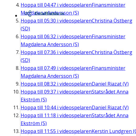
Hoppa till
04:47
i videospelaren
Finansminister
Magdalena Andersson (S)
Dela/Bädda in
Hoppa till
05:30
i videospelaren
Christina Östberg
(SD)
Hoppa till
06:32
i videospelaren
Finansminister
Magdalena Andersson (S)
Hoppa till
07:36
i videospelaren
Christina Östberg
(SD)
Hoppa till
07:49
i videospelaren
Finansminister
Magdalena Andersson (S)
Hoppa till
08:32
i videospelaren
Daniel Riazat (V)
Hoppa till
09:37
i videospelaren
Statsrådet Anna
Ekström (S)
Hoppa till
10:44
i videospelaren
Daniel Riazat (V)
Hoppa till
11:18
i videospelaren
Statsrådet Anna
Ekström (S)
Hoppa till
11:55
i videospelaren
Kerstin Lundgren (