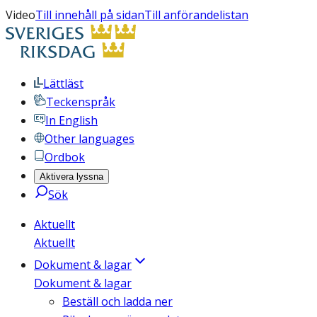
Video
Till innehåll på sidan
Till anförandelistan
Lättläst
Teckenspråk
In English
Other languages
Ordbok
Aktivera lyssna
Sök
Aktuellt
Aktuellt
Dokument & lagar
Dokument & lagar
Beställ och ladda ner