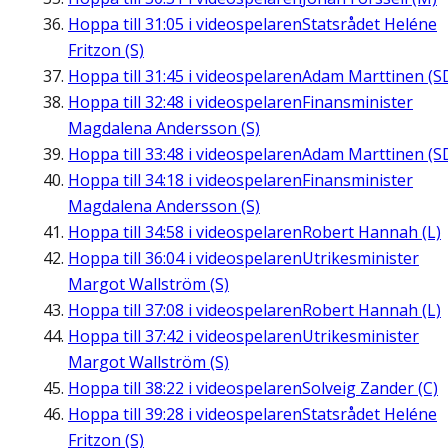
Hoppa till
31:05
i videospelaren
Statsrådet Heléne
Fritzon (S)
Hoppa till
31:45
i videospelaren
Adam Marttinen (S
Hoppa till
32:48
i videospelaren
Finansminister
Magdalena Andersson (S)
Hoppa till
33:48
i videospelaren
Adam Marttinen (S
Hoppa till
34:18
i videospelaren
Finansminister
Magdalena Andersson (S)
Hoppa till
34:58
i videospelaren
Robert Hannah (L)
Hoppa till
36:04
i videospelaren
Utrikesminister
Margot Wallström (S)
Hoppa till
37:08
i videospelaren
Robert Hannah (L)
Hoppa till
37:42
i videospelaren
Utrikesminister
Margot Wallström (S)
Hoppa till
38:22
i videospelaren
Solveig Zander (C)
Hoppa till
39:28
i videospelaren
Statsrådet Heléne
Fritzon (S)