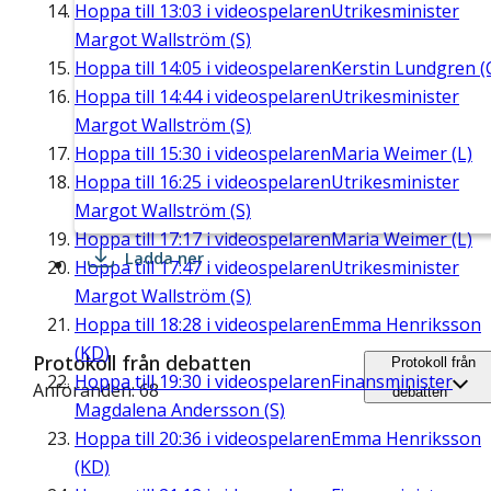
Hoppa till
13:03
i videospelaren
Utrikesminister
Margot Wallström (S)
Hoppa till
14:05
i videospelaren
Kerstin Lundgren (
Hoppa till
14:44
i videospelaren
Utrikesminister
Margot Wallström (S)
Hoppa till
15:30
i videospelaren
Maria Weimer (L)
Hoppa till
16:25
i videospelaren
Utrikesminister
Margot Wallström (S)
Hoppa till
17:17
i videospelaren
Maria Weimer (L)
Ladda ner
Hoppa till
17:47
i videospelaren
Utrikesminister
Margot Wallström (S)
Hoppa till
18:28
i videospelaren
Emma Henriksson
(KD)
Protokoll från debatten
Protokoll från
Hoppa till
19:30
i videospelaren
Finansminister
Anföranden: 68
debatten
Magdalena Andersson (S)
Hoppa till
20:36
i videospelaren
Emma Henriksson
(KD)