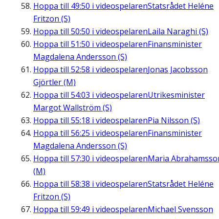
Hoppa till
49:50
i videospelaren
Statsrådet Heléne
Fritzon (S)
Hoppa till
50:50
i videospelaren
Laila Naraghi (S)
Hoppa till
51:50
i videospelaren
Finansminister
Magdalena Andersson (S)
Hoppa till
52:58
i videospelaren
Jonas Jacobsson
Gjörtler (M)
Hoppa till
54:03
i videospelaren
Utrikesminister
Margot Wallström (S)
Hoppa till
55:18
i videospelaren
Pia Nilsson (S)
Hoppa till
56:25
i videospelaren
Finansminister
Magdalena Andersson (S)
Hoppa till
57:30
i videospelaren
Maria Abrahamsso
(M)
Hoppa till
58:38
i videospelaren
Statsrådet Heléne
Fritzon (S)
Hoppa till
59:49
i videospelaren
Michael Svensson