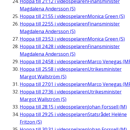
Hoppa till
21:12
i videospelaren
Finansminister
Magdalena Andersson (S)
Hoppa till
21:55
i videospelaren
Monica Green (S)
Hoppa till
22:55
i videospelaren
Finansminister
Magdalena Andersson (S)
Hoppa till
23:53
i videospelaren
Monica Green (S)
Hoppa till
24:28
i videospelaren
Finansminister
Magdalena Andersson (S)
Hoppa till
24:58
i videospelaren
Marco Venegas (M
Hoppa till
25:58
i videospelaren
Utrikesminister
Margot Wallström (S)
Hoppa till
27:01
i videospelaren
Marco Venegas (M
Hoppa till
27:36
i videospelaren
Utrikesminister
Margot Wallström (S)
Hoppa till
28:15
i videospelaren
Johan Forssell (M)
Hoppa till
29:25
i videospelaren
Statsrådet Heléne
Fritzon (S)
Hoppa till
30:31
i videospelaren
Johan Forssell (M)