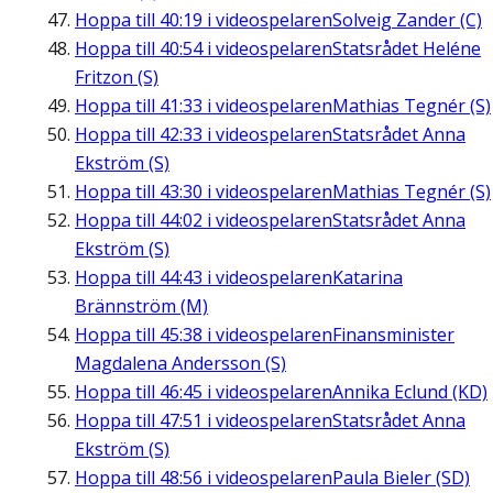
Hoppa till
40:19
i videospelaren
Solveig Zander (C)
Hoppa till
40:54
i videospelaren
Statsrådet Heléne
Fritzon (S)
Hoppa till
41:33
i videospelaren
Mathias Tegnér (S)
Hoppa till
42:33
i videospelaren
Statsrådet Anna
Ekström (S)
Hoppa till
43:30
i videospelaren
Mathias Tegnér (S)
Hoppa till
44:02
i videospelaren
Statsrådet Anna
Ekström (S)
Hoppa till
44:43
i videospelaren
Katarina
Brännström (M)
Hoppa till
45:38
i videospelaren
Finansminister
Magdalena Andersson (S)
Hoppa till
46:45
i videospelaren
Annika Eclund (KD)
Hoppa till
47:51
i videospelaren
Statsrådet Anna
Ekström (S)
Hoppa till
48:56
i videospelaren
Paula Bieler (SD)