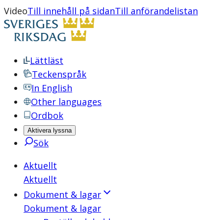
Video
Till innehåll på sidan
Till anförandelistan
Lättläst
Teckenspråk
In English
Other languages
Ordbok
Aktivera lyssna
Sök
Aktuellt
Aktuellt
Dokument & lagar
Dokument & lagar