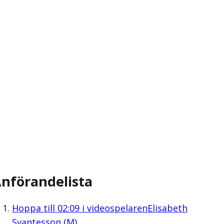
nförandelista
Hoppa till
02:09
i videospelaren
Elisabeth
Svantesson (M)