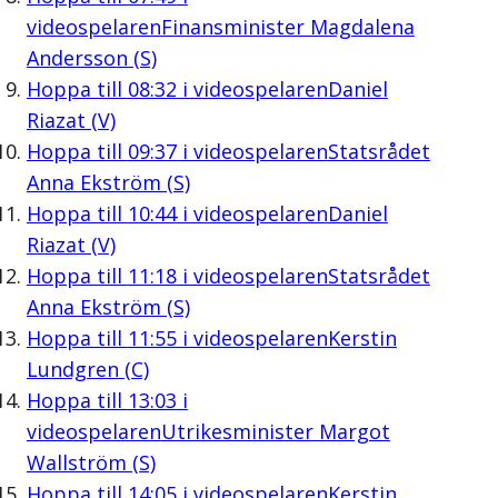
videospelaren
Finansminister Magdalena
Andersson (S)
Hoppa till
08:32
i videospelaren
Daniel
Riazat (V)
Hoppa till
09:37
i videospelaren
Statsrådet
Anna Ekström (S)
Hoppa till
10:44
i videospelaren
Daniel
Riazat (V)
Hoppa till
11:18
i videospelaren
Statsrådet
Anna Ekström (S)
Hoppa till
11:55
i videospelaren
Kerstin
Lundgren (C)
Hoppa till
13:03
i
videospelaren
Utrikesminister Margot
Wallström (S)
Hoppa till
14:05
i videospelaren
Kerstin