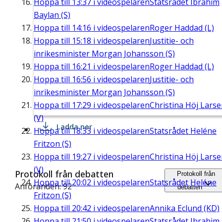
Hoppa till
13:37
i videospelaren
Statsrådet Ibrahim
Baylan (S)
Hoppa till
14:16
i videospelaren
Roger Haddad (L)
Hoppa till
15:18
i videospelaren
Justitie- och
inrikesminister Morgan Johansson (S)
Hoppa till
16:21
i videospelaren
Roger Haddad (L)
Hoppa till
16:56
i videospelaren
Justitie- och
inrikesminister Morgan Johansson (S)
Hoppa till
17:29
i videospelaren
Christina Höj Lars
(V)
Ladda ner
Hoppa till
18:33
i videospelaren
Statsrådet Heléne
Fritzon (S)
Hoppa till
19:27
i videospelaren
Christina Höj Lars
(V)
Protokoll från debatten
Protokoll från
Hoppa till
20:02
i videospelaren
Statsrådet Heléne
Anföranden: 92
debatten
Fritzon (S)
Hoppa till
20:42
i videospelaren
Annika Eclund (KD)
Hoppa till
21:50
i videospelaren
Statsrådet Ibrahim