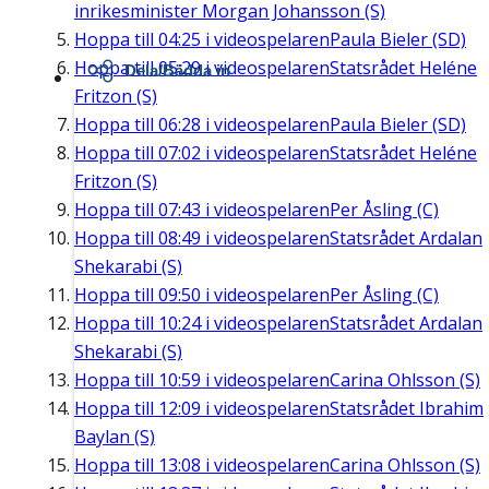
inrikesminister Morgan Johansson (S)
Hoppa till
04:25
i videospelaren
Paula Bieler (SD)
Hoppa till
05:29
i videospelaren
Statsrådet Heléne
Dela/Bädda in
Fritzon (S)
Hoppa till
06:28
i videospelaren
Paula Bieler (SD)
Hoppa till
07:02
i videospelaren
Statsrådet Heléne
Fritzon (S)
Hoppa till
07:43
i videospelaren
Per Åsling (C)
Hoppa till
08:49
i videospelaren
Statsrådet Ardalan
Shekarabi (S)
Hoppa till
09:50
i videospelaren
Per Åsling (C)
Hoppa till
10:24
i videospelaren
Statsrådet Ardalan
Shekarabi (S)
Hoppa till
10:59
i videospelaren
Carina Ohlsson (S)
Hoppa till
12:09
i videospelaren
Statsrådet Ibrahim
Baylan (S)
Hoppa till
13:08
i videospelaren
Carina Ohlsson (S)