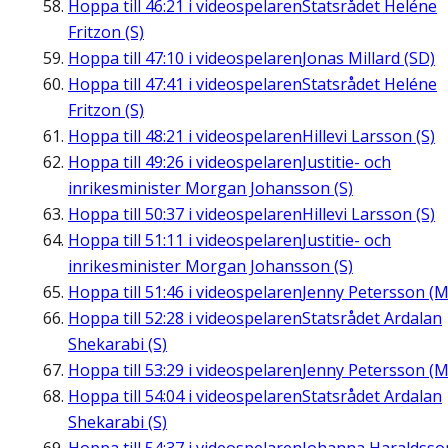
Hoppa till
46:21
i videospelaren
Statsrådet Heléne
Fritzon (S)
Hoppa till
47:10
i videospelaren
Jonas Millard (SD)
Hoppa till
47:41
i videospelaren
Statsrådet Heléne
Fritzon (S)
Hoppa till
48:21
i videospelaren
Hillevi Larsson (S)
Hoppa till
49:26
i videospelaren
Justitie- och
inrikesminister Morgan Johansson (S)
Hoppa till
50:37
i videospelaren
Hillevi Larsson (S)
Hoppa till
51:11
i videospelaren
Justitie- och
inrikesminister Morgan Johansson (S)
Hoppa till
51:46
i videospelaren
Jenny Petersson (M
Hoppa till
52:28
i videospelaren
Statsrådet Ardalan
Shekarabi (S)
Hoppa till
53:29
i videospelaren
Jenny Petersson (M
Hoppa till
54:04
i videospelaren
Statsrådet Ardalan
Shekarabi (S)