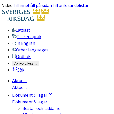
Video
Till innehåll på sidan
Till anförandelistan
Lättläst
Teckenspråk
In English
Other languages
Ordbok
Aktivera lyssna
Sök
Aktuellt
Aktuellt
Dokument & lagar
Dokument & lagar
Beställ och ladda ner