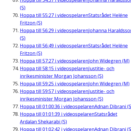
Hoppa till
54:37
i videospelaren
Johanna Haraldsso
(S)
Hoppa till
55:27
i videospelaren
Statsrådet Heléne
Fritzon (S)
Hoppa till
56:29
i videospelaren
Johanna Haraldsso
(S)
Hoppa till
56:49
i videospelaren
Statsrådet Heléne
Fritzon (S)
Hoppa till
57:27
i videospelaren
John Widegren (M)
Hoppa till
58:15
i videospelaren
Justitie- och
inrikesminister Morgan Johansson (S)
Hoppa till
59:25
i videospelaren
John Widegren (M)
Hoppa till
59:57
i videospelaren
Justitie- och
inrikesminister Morgan Johansson (S)
Hoppa till
01:00:36
i videospelaren
Adnan Dibrani (S
Hoppa till
01:01:39
i videospelaren
Statsrådet
Ardalan Shekarabi (S)
Hoppa till
01:02:42
i videospelaren
Adnan Dibrani (S