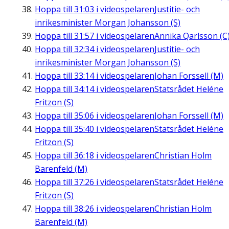
Hoppa till
31:03
i videospelaren
Justitie- och
inrikesminister Morgan Johansson (S)
Hoppa till
31:57
i videospelaren
Annika Qarlsson (C
Hoppa till
32:34
i videospelaren
Justitie- och
inrikesminister Morgan Johansson (S)
Hoppa till
33:14
i videospelaren
Johan Forssell (M)
Hoppa till
34:14
i videospelaren
Statsrådet Heléne
Fritzon (S)
Hoppa till
35:06
i videospelaren
Johan Forssell (M)
Hoppa till
35:40
i videospelaren
Statsrådet Heléne
Fritzon (S)
Hoppa till
36:18
i videospelaren
Christian Holm
Barenfeld (M)
Hoppa till
37:26
i videospelaren
Statsrådet Heléne
Fritzon (S)
Hoppa till
38:26
i videospelaren
Christian Holm
Barenfeld (M)