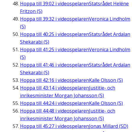
Hoppa till
39:02
i videospelaren
Statsrådet Heléne
Fritzon (S)
Hoppa till
39:32
i videospelaren
Veronica Lindholm
(S)
Hoppa till
40:25
i videospelaren
Statsrådet Ardalan
Shekarabi (S)
Hoppa till
41:25
i videospelaren
Veronica Lindholm
(S)
Hoppa till
41:46
i videospelaren
Statsrådet Ardalan
Shekarabi (S)
Hoppa till
42:16
i videospelaren
Kalle Olsson (S)
Hoppa till
43:14
i videospelaren
Justitie- och
inrikesminister Morgan Johansson (S)
Hoppa till
44:24
i videospelaren
Kalle Olsson (S)
Hoppa till
44:48
i videospelaren
Justitie- och
inrikesminister Morgan Johansson (S)
Hoppa till
45:27
i videospelaren
Jonas Millard (SD)