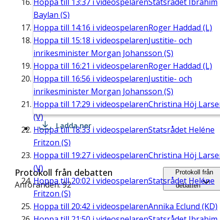
Hoppa till
13:37
i videospelaren
Statsrådet Ibrahim
Baylan (S)
Hoppa till
14:16
i videospelaren
Roger Haddad (L)
Hoppa till
15:18
i videospelaren
Justitie- och
inrikesminister Morgan Johansson (S)
Hoppa till
16:21
i videospelaren
Roger Haddad (L)
Hoppa till
16:56
i videospelaren
Justitie- och
inrikesminister Morgan Johansson (S)
Hoppa till
17:29
i videospelaren
Christina Höj Lars
(V)
Ladda ner
Hoppa till
18:33
i videospelaren
Statsrådet Heléne
Fritzon (S)
Hoppa till
19:27
i videospelaren
Christina Höj Lars
(V)
Protokoll från debatten
Protokoll från
Hoppa till
20:02
i videospelaren
Statsrådet Heléne
Anföranden: 92
debatten
Fritzon (S)
Hoppa till
20:42
i videospelaren
Annika Eclund (KD)
Hoppa till
21:50
i videospelaren
Statsrådet Ibrahim