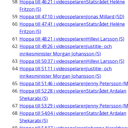
Hoppa till
46:21
i videospelaren
Statsrådet Heléne
Fritzon (S)
Hoppa till
47:10
i videospelaren
Jonas Millard (SD)
Hoppa till
47:41
i videospelaren
Statsrådet Heléne
Fritzon (S)
Hoppa till
48:21
i videospelaren
Hillevi Larsson (S)
Hoppa till
49:26
i videospelaren
Justitie- och
inrikesminister Morgan Johansson (S)
Hoppa till
50:37
i videospelaren
Hillevi Larsson (S)
Hoppa till
51:11
i videospelaren
Justitie- och
inrikesminister Morgan Johansson (S)
Hoppa till
51:46
i videospelaren
Jenny Petersson (M
Hoppa till
52:28
i videospelaren
Statsrådet Ardalan
Shekarabi (S)
Hoppa till
53:29
i videospelaren
Jenny Petersson (M
Hoppa till
54:04
i videospelaren
Statsrådet Ardalan
Shekarabi (S)