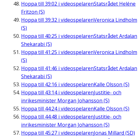
Hoppa till
39:02
i videospelaren
Statsrådet Heléne
Fritzon (S)
Hoppa till
39:32
i videospelaren
Veronica Lindholm
(S)
Hoppa till
40:25
i videospelaren
Statsrådet Ardalan
Shekarabi (S)
Hoppa till
41:25
i videospelaren
Veronica Lindholm
(S)
Hoppa till
41:46
i videospelaren
Statsrådet Ardalan
Shekarabi (S)
Hoppa till
42:16
i videospelaren
Kalle Olsson (S)
Hoppa till
43:14
i videospelaren
Justitie- och
inrikesminister Morgan Johansson (S)
Hoppa till
44:24
i videospelaren
Kalle Olsson (S)
Hoppa till
44:48
i videospelaren
Justitie- och
inrikesminister Morgan Johansson (S)
Hoppa till
45:27
i videospelaren
Jonas Millard (SD)