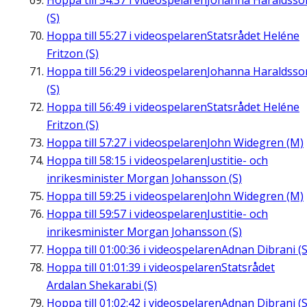
Hoppa till
54:37
i videospelaren
Johanna Haraldsso
(S)
Hoppa till
55:27
i videospelaren
Statsrådet Heléne
Fritzon (S)
Hoppa till
56:29
i videospelaren
Johanna Haraldsso
(S)
Hoppa till
56:49
i videospelaren
Statsrådet Heléne
Fritzon (S)
Hoppa till
57:27
i videospelaren
John Widegren (M)
Hoppa till
58:15
i videospelaren
Justitie- och
inrikesminister Morgan Johansson (S)
Hoppa till
59:25
i videospelaren
John Widegren (M)
Hoppa till
59:57
i videospelaren
Justitie- och
inrikesminister Morgan Johansson (S)
Hoppa till
01:00:36
i videospelaren
Adnan Dibrani (S
Hoppa till
01:01:39
i videospelaren
Statsrådet
Ardalan Shekarabi (S)
Hoppa till
01:02:42
i videospelaren
Adnan Dibrani (S