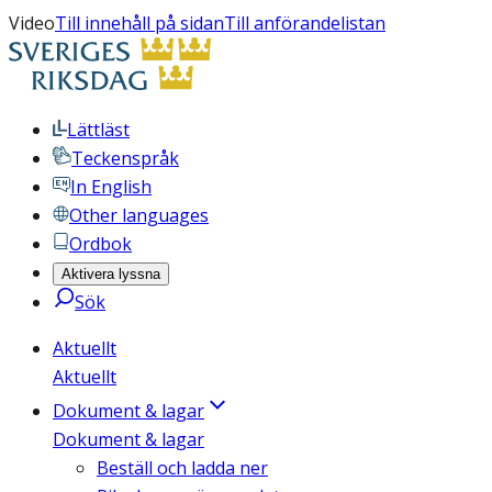
Video
Till innehåll på sidan
Till anförandelistan
Lättläst
Teckenspråk
In English
Other languages
Ordbok
Aktivera lyssna
Sök
Aktuellt
Aktuellt
Dokument & lagar
Dokument & lagar
Beställ och ladda ner