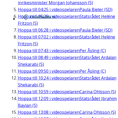
inrikesminister Morgan Johansson (S)
Hoppa till
04:25
i videospelaren
Paula Bieler (SD)
Hoppa till
05:29
i videospelaren
Statsrådet Heléne
Dela/Bädda in
Fritzon (S)
Hoppa till
06:28
i videospelaren
Paula Bieler (SD)
Hoppa till
07:02
i videospelaren
Statsrådet Heléne
Fritzon (S)
Hoppa till
07:43
i videospelaren
Per Åsling (C)
Hoppa till
08:49
i videospelaren
Statsrådet Ardalan
Shekarabi (S)
Hoppa till
09:50
i videospelaren
Per Åsling (C)
Hoppa till
10:24
i videospelaren
Statsrådet Ardalan
Shekarabi (S)
Hoppa till
10:59
i videospelaren
Carina Ohlsson (S)
Hoppa till
12:09
i videospelaren
Statsrådet Ibrahim
Baylan (S)
Hoppa till
13:08
i videospelaren
Carina Ohlsson (S)