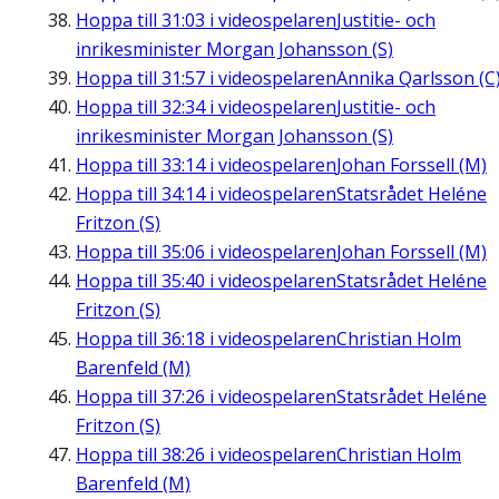
Hoppa till
31:03
i videospelaren
Justitie- och
inrikesminister Morgan Johansson (S)
Hoppa till
31:57
i videospelaren
Annika Qarlsson (C
Hoppa till
32:34
i videospelaren
Justitie- och
inrikesminister Morgan Johansson (S)
Hoppa till
33:14
i videospelaren
Johan Forssell (M)
Hoppa till
34:14
i videospelaren
Statsrådet Heléne
Fritzon (S)
Hoppa till
35:06
i videospelaren
Johan Forssell (M)
Hoppa till
35:40
i videospelaren
Statsrådet Heléne
Fritzon (S)
Hoppa till
36:18
i videospelaren
Christian Holm
Barenfeld (M)
Hoppa till
37:26
i videospelaren
Statsrådet Heléne
Fritzon (S)
Hoppa till
38:26
i videospelaren
Christian Holm
Barenfeld (M)