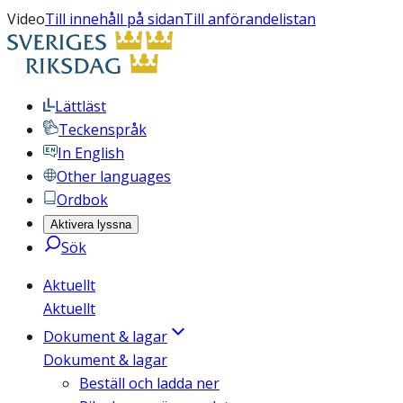
Video
Till innehåll på sidan
Till anförandelistan
Lättläst
Teckenspråk
In English
Other languages
Ordbok
Aktivera lyssna
Sök
Aktuellt
Aktuellt
Dokument & lagar
Dokument & lagar
Beställ och ladda ner