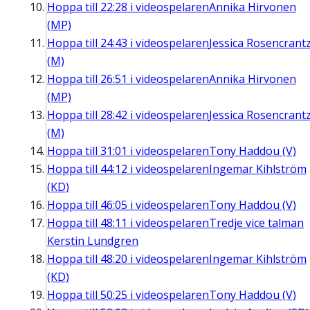
Hoppa till
22:28
i videospelaren
Annika Hirvonen
(MP)
Hoppa till
24:43
i videospelaren
Jessica Rosencrant
(M)
Hoppa till
26:51
i videospelaren
Annika Hirvonen
(MP)
Hoppa till
28:42
i videospelaren
Jessica Rosencrant
(M)
Hoppa till
31:01
i videospelaren
Tony Haddou (V)
Hoppa till
44:12
i videospelaren
Ingemar Kihlström
(KD)
Hoppa till
46:05
i videospelaren
Tony Haddou (V)
Hoppa till
48:11
i videospelaren
Tredje vice talman
Kerstin Lundgren
Hoppa till
48:20
i videospelaren
Ingemar Kihlström
(KD)
Hoppa till
50:25
i videospelaren
Tony Haddou (V)