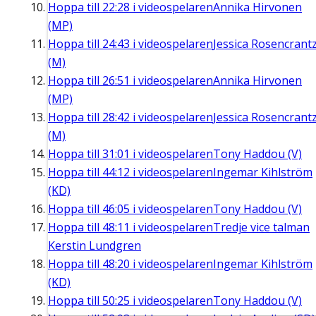
Hoppa till
22:28
i videospelaren
Annika Hirvonen
(MP)
Hoppa till
24:43
i videospelaren
Jessica Rosencrant
(M)
Hoppa till
26:51
i videospelaren
Annika Hirvonen
(MP)
Hoppa till
28:42
i videospelaren
Jessica Rosencrant
(M)
Hoppa till
31:01
i videospelaren
Tony Haddou (V)
Hoppa till
44:12
i videospelaren
Ingemar Kihlström
(KD)
Hoppa till
46:05
i videospelaren
Tony Haddou (V)
Hoppa till
48:11
i videospelaren
Tredje vice talman
Kerstin Lundgren
Hoppa till
48:20
i videospelaren
Ingemar Kihlström
(KD)
Hoppa till
50:25
i videospelaren
Tony Haddou (V)