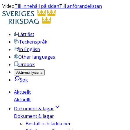
Video
Till innehåll på sidan
Till anförandelistan
Lättläst
Teckenspråk
In English
Other languages
Ordbok
Aktivera lyssna
Sök
Aktuellt
Aktuellt
Dokument & lagar
Dokument & lagar
Beställ och ladda ner