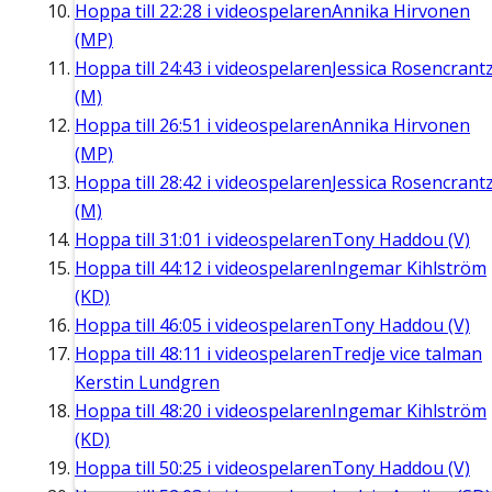
Hoppa till
22:28
i videospelaren
Annika Hirvonen
(MP)
Hoppa till
24:43
i videospelaren
Jessica Rosencrant
(M)
Hoppa till
26:51
i videospelaren
Annika Hirvonen
(MP)
Hoppa till
28:42
i videospelaren
Jessica Rosencrant
(M)
Hoppa till
31:01
i videospelaren
Tony Haddou (V)
Hoppa till
44:12
i videospelaren
Ingemar Kihlström
(KD)
Hoppa till
46:05
i videospelaren
Tony Haddou (V)
Hoppa till
48:11
i videospelaren
Tredje vice talman
Kerstin Lundgren
Hoppa till
48:20
i videospelaren
Ingemar Kihlström
(KD)
Hoppa till
50:25
i videospelaren
Tony Haddou (V)