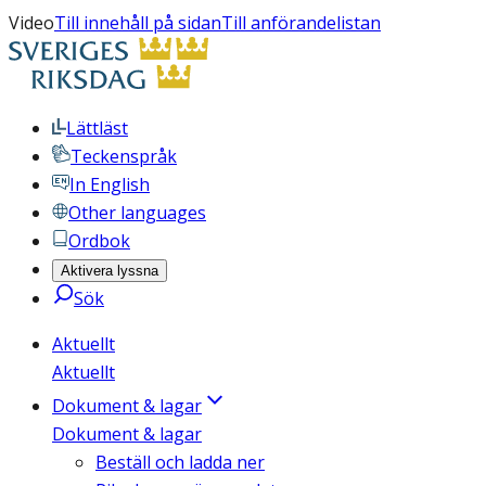
Video
Till innehåll på sidan
Till anförandelistan
Lättläst
Teckenspråk
In English
Other languages
Ordbok
Aktivera lyssna
Sök
Aktuellt
Aktuellt
Dokument & lagar
Dokument & lagar
Beställ och ladda ner