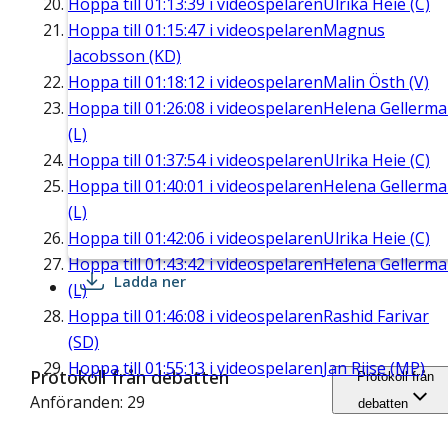
Hoppa till
01:13:39
i videospelaren
Ulrika Heie (C)
Hoppa till
01:15:47
i videospelaren
Magnus
Jacobsson (KD)
Hoppa till
01:18:12
i videospelaren
Malin Östh (V)
Hoppa till
01:26:08
i videospelaren
Helena Gellerm
(L)
Hoppa till
01:37:54
i videospelaren
Ulrika Heie (C)
Hoppa till
01:40:01
i videospelaren
Helena Gellerm
(L)
Hoppa till
01:42:06
i videospelaren
Ulrika Heie (C)
Hoppa till
01:43:42
i videospelaren
Helena Gellerm
Ladda ner
(L)
Hoppa till
01:46:08
i videospelaren
Rashid Farivar
(SD)
Hoppa till
01:55:13
i videospelaren
Jan Riise (MP)
Protokoll från debatten
Protokoll från
Anföranden: 29
debatten