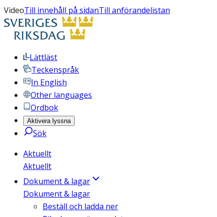
Video
Till innehåll på sidan
Till anförandelistan
Lättläst
Teckenspråk
In English
Other languages
Ordbok
Aktivera lyssna
Sök
Aktuellt
Aktuellt
Dokument & lagar
Dokument & lagar
Beställ och ladda ner