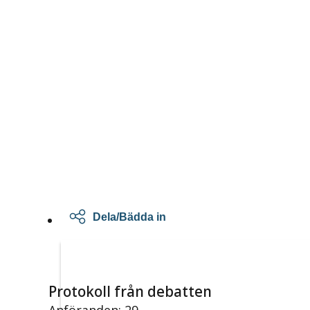
Dela/Bädda in
Protokoll från debatten
Anföranden: 29