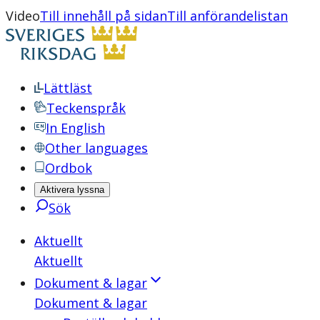
Video
Till innehåll på sidan
Till anförandelistan
Lättläst
Teckenspråk
In English
Other languages
Ordbok
Aktivera lyssna
Sök
Aktuellt
Aktuellt
Dokument & lagar
Dokument & lagar