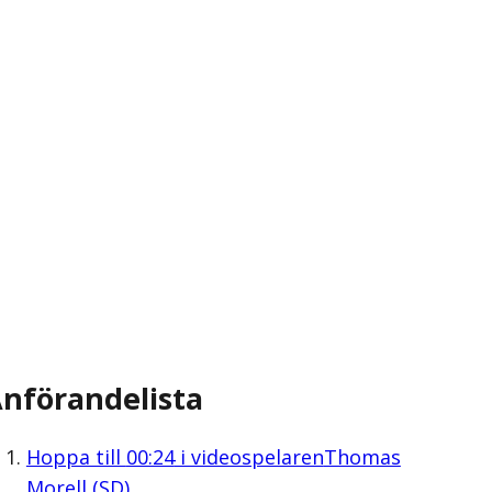
nförandelista
Hoppa till
00:24
i videospelaren
Thomas
Morell (SD)