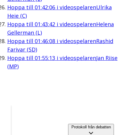
Hoppa till
01:42:06
i videospelaren
Ulrika
Heie (C)
Hoppa till
01:43:42
i videospelaren
Helena
Gellerman (L)
Hoppa till
01:46:08
i videospelaren
Rashid
Farivar (SD)
Hoppa till
01:55:13
i videospelaren
Jan Riise
(MP)
Protokoll från debatten