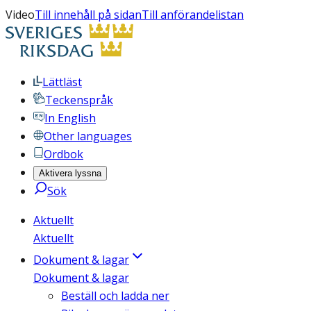
Video
Till innehåll på sidan
Till anförandelistan
Lättläst
Teckenspråk
In English
Other languages
Ordbok
Aktivera lyssna
Sök
Aktuellt
Aktuellt
Dokument & lagar
Dokument & lagar
Beställ och ladda ner