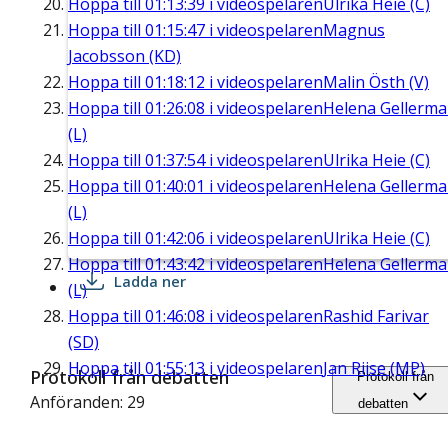
Hoppa till
01:13:39
i videospelaren
Ulrika Heie (C)
Hoppa till
01:15:47
i videospelaren
Magnus
Jacobsson (KD)
Hoppa till
01:18:12
i videospelaren
Malin Östh (V)
Hoppa till
01:26:08
i videospelaren
Helena Gellerm
(L)
Hoppa till
01:37:54
i videospelaren
Ulrika Heie (C)
Hoppa till
01:40:01
i videospelaren
Helena Gellerm
(L)
Hoppa till
01:42:06
i videospelaren
Ulrika Heie (C)
Hoppa till
01:43:42
i videospelaren
Helena Gellerm
Ladda ner
(L)
Hoppa till
01:46:08
i videospelaren
Rashid Farivar
(SD)
Hoppa till
01:55:13
i videospelaren
Jan Riise (MP)
Protokoll från debatten
Protokoll från
Anföranden: 29
debatten