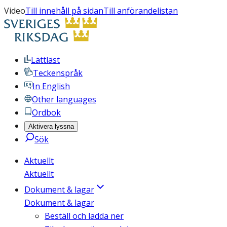
Video
Till innehåll på sidan
Till anförandelistan
Lättläst
Teckenspråk
In English
Other languages
Ordbok
Aktivera lyssna
Sök
Aktuellt
Aktuellt
Dokument & lagar
Dokument & lagar
Beställ och ladda ner