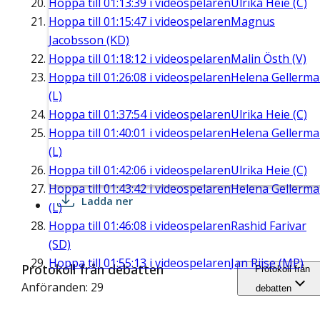
Hoppa till
01:13:39
i videospelaren
Ulrika Heie (C)
Hoppa till
01:15:47
i videospelaren
Magnus
Jacobsson (KD)
Hoppa till
01:18:12
i videospelaren
Malin Östh (V)
Hoppa till
01:26:08
i videospelaren
Helena Gellerm
(L)
Hoppa till
01:37:54
i videospelaren
Ulrika Heie (C)
Hoppa till
01:40:01
i videospelaren
Helena Gellerm
(L)
Hoppa till
01:42:06
i videospelaren
Ulrika Heie (C)
Hoppa till
01:43:42
i videospelaren
Helena Gellerm
Ladda ner
(L)
Hoppa till
01:46:08
i videospelaren
Rashid Farivar
(SD)
Hoppa till
01:55:13
i videospelaren
Jan Riise (MP)
Protokoll från debatten
Protokoll från
Anföranden: 29
debatten