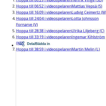
Hoppa till
00:29
i videospelaren
Henrik Vinge (SD)
Hoppa till
06:52
i videospelaren
Mattias Vepsä (S)
Hoppa till
16:09
i videospelaren
Ludvig Ceimertz (M
Hoppa till
24:04
i videospelaren
Lotta Johnsson
Fornarve (V)
Hoppa till
28:38
i videospelaren
Ulrika Liljeberg (C)
Hoppa till
33:19
i videospelaren
Ingemar Kihlström
(KD)
Dela/Bädda in
Hoppa till
38:59
i videospelaren
Martin Melin (L)