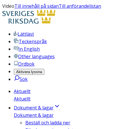
Video
Till innehåll på sidan
Till anförandelistan
Lättläst
Teckenspråk
In English
Other languages
Ordbok
Aktivera lyssna
Sök
Aktuellt
Aktuellt
Dokument & lagar
Dokument & lagar
Beställ och ladda ner