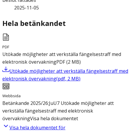
Beslut fattades
2025-11-05
Hela betänkandet
PDF
Utökade möjligheter att verkställa fängelsestraff med
elektronisk övervakning
PDF
(
2
MB
)
Utökade möjligheter att verkställa fängelsestraff med
elektronisk övervakning
(
pdf
,
2
MB
)
Webbsida
Betänkande 2025/26:JuU7 Utökade möjligheter att
verkställa fängelsestraff med elektronisk
övervakning
Visa hela dokumentet
Visa hela dokumentet för