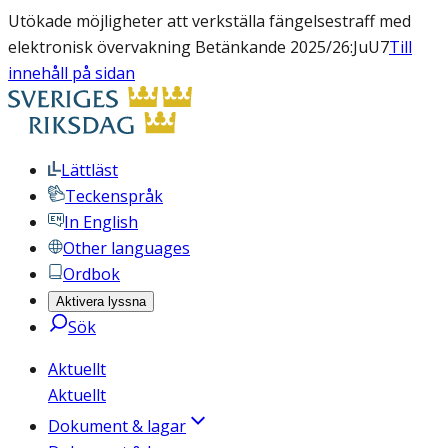
Utökade möjligheter att verkställa fängelsestraff med
elektronisk övervakning Betänkande 2025/26:JuU7
Till
innehåll på sidan
Lättläst
Teckenspråk
In English
Other languages
Ordbok
Aktivera lyssna
Sök
Aktuellt
Aktuellt
Dokument & lagar