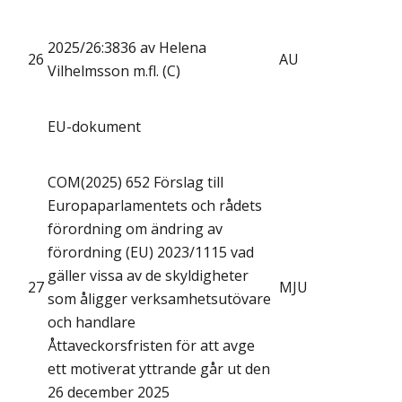
2025/26:3836 av Helena
26
AU
Vilhelmsson m.fl. (C)
EU-dokument
COM(2025) 652 Förslag till
Europaparlamentets och rådets
förordning om ändring av
förordning (EU) 2023/1115 vad
gäller vissa av de skyldigheter
27
MJU
som åligger verksamhetsutövare
och handlare
Åttaveckorsfristen för att avge
ett motiverat yttrande går ut den
26 december 2025