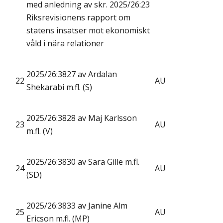
med anledning av skr. 2025/26:23
Riksrevisionens rapport om
statens insatser mot ekonomiskt
våld i nära relationer
2025/26:3827 av Ardalan
22
AU
Shekarabi m.fl. (S)
2025/26:3828 av Maj Karlsson
23
AU
m.fl. (V)
2025/26:3830 av Sara Gille m.fl.
24
AU
(SD)
2025/26:3833 av Janine Alm
25
AU
Ericson m.fl. (MP)