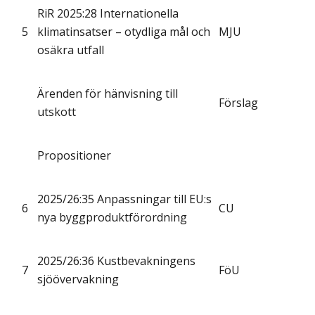
RiR 2025:28 Internationella
5
klimatinsatser – otydliga mål och
MJU
osäkra utfall
Ärenden för hänvisning till
Förslag
utskott
Propositioner
2025/26:35 Anpassningar till EU:s
6
CU
nya byggproduktförordning
2025/26:36 Kustbevakningens
7
FöU
sjöövervakning