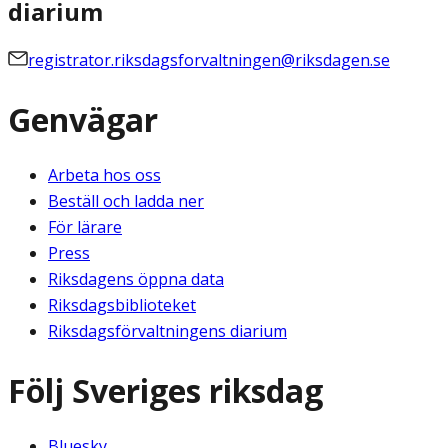
diarium
registrator.riksdagsforvaltningen@riksdagen.se
Genvägar
Arbeta hos oss
Beställ och ladda ner
För lärare
Press
Riksdagens öppna data
Riksdagsbiblioteket
Riksdagsförvaltningens diarium
Följ Sveriges riksdag
Bluesky