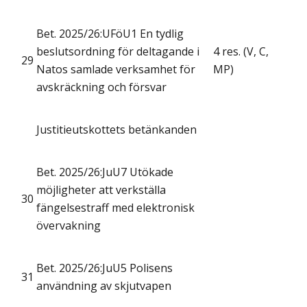
Bet. 2025/26:UFöU1 En tydlig
beslutsordning för deltagande i
4 res. (V, C,
29
Natos samlade verksamhet för
MP)
avskräckning och försvar
Justitieutskottets betänkanden
Bet. 2025/26:JuU7 Utökade
möjligheter att verkställa
30
fängelsestraff med elektronisk
övervakning
Bet. 2025/26:JuU5 Polisens
31
användning av skjutvapen