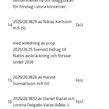
bestämmelserna om tilläggsskatt
för företag i stora koncerner
2025/26:3829 av Niklas Karlsson
14
SkU
m.fl. (S)
med anledning av prop.
2025/26:25 Svenskt bidrag till
Natos avskräckning och försvar
under 2026
2025/26:3826 av Hanna
15
FöU
Gunnarsson m.fl. (V)
2025/26:3832 av Daniel Riazat och
16
FöU
Lorena Delgado Varas (båda -)