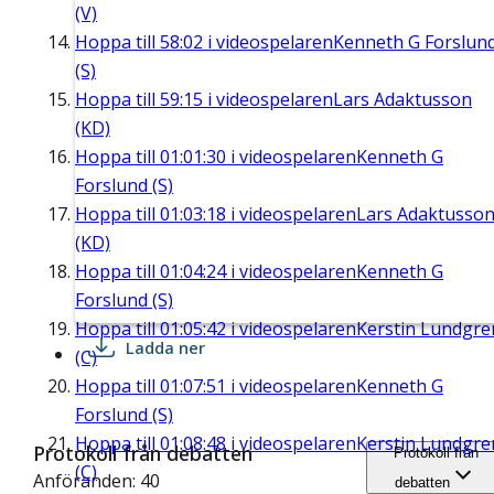
(V)
Hoppa till
58:02
i videospelaren
Kenneth G Forslun
(S)
Hoppa till
59:15
i videospelaren
Lars Adaktusson
(KD)
Hoppa till
01:01:30
i videospelaren
Kenneth G
Forslund (S)
Hoppa till
01:03:18
i videospelaren
Lars Adaktusso
(KD)
Hoppa till
01:04:24
i videospelaren
Kenneth G
Forslund (S)
Hoppa till
01:05:42
i videospelaren
Kerstin Lundgre
Ladda ner
(C)
Hoppa till
01:07:51
i videospelaren
Kenneth G
Forslund (S)
Hoppa till
01:08:48
i videospelaren
Kerstin Lundgre
Protokoll från debatten
Protokoll från
(C)
Anföranden: 40
debatten