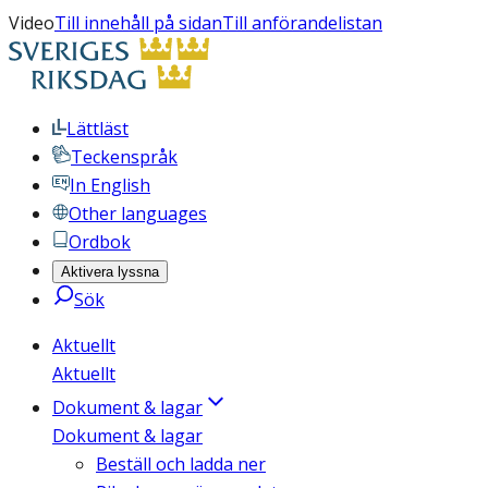
Video
Till innehåll på sidan
Till anförandelistan
Lättläst
Teckenspråk
In English
Other languages
Ordbok
Aktivera lyssna
Sök
Aktuellt
Aktuellt
Dokument & lagar
Dokument & lagar
Beställ och ladda ner