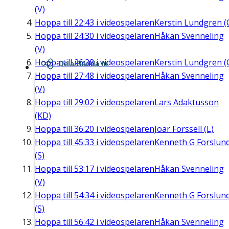
(V)
Hoppa till
22:43
i videospelaren
Kerstin Lundgren (
Hoppa till
24:30
i videospelaren
Håkan Svenneling
(V)
Hoppa till
26:38
i videospelaren
Kerstin Lundgren (
Dela/Bädda in
Hoppa till
27:48
i videospelaren
Håkan Svenneling
(V)
Hoppa till
29:02
i videospelaren
Lars Adaktusson
(KD)
Hoppa till
36:20
i videospelaren
Joar Forssell (L)
Hoppa till
45:33
i videospelaren
Kenneth G Forslun
(S)
Hoppa till
53:17
i videospelaren
Håkan Svenneling
(V)
Hoppa till
54:34
i videospelaren
Kenneth G Forslun
(S)
Hoppa till
56:42
i videospelaren
Håkan Svenneling