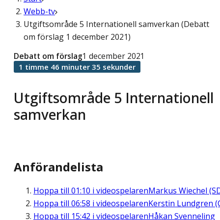
Webb-tv
Utgiftsområde 5 Internationell samverkan (Debatt
om förslag 1 december 2021)
Debatt om förslag
1 december 2021
1 timme 46 minuter 35 sekunder
Utgiftsområde 5 Internationell
samverkan
Anförandelista
Hoppa till
01:10
i videospelaren
Markus Wiechel (S
Hoppa till
06:58
i videospelaren
Kerstin Lundgren (
Hoppa till
15:42
i videospelaren
Håkan Svenneling