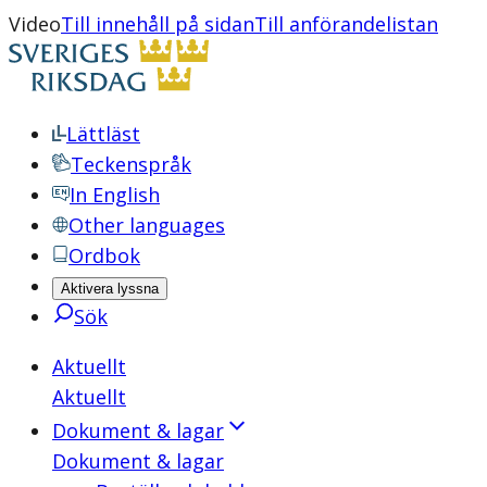
Video
Till innehåll på sidan
Till anförandelistan
Lättläst
Teckenspråk
In English
Other languages
Ordbok
Aktivera lyssna
Sök
Aktuellt
Aktuellt
Dokument & lagar
Dokument & lagar