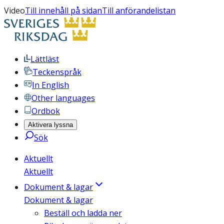
Video
Till innehåll på sidan
Till anförandelistan
Lättläst
Teckenspråk
In English
Other languages
Ordbok
Aktivera lyssna
Sök
Aktuellt
Aktuellt
Dokument & lagar
Dokument & lagar
Beställ och ladda ner