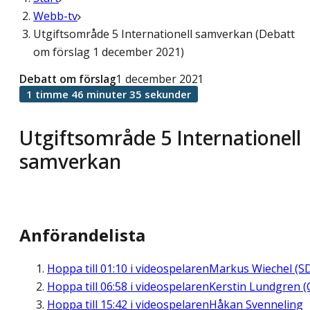
Webb-tv
Utgiftsområde 5 Internationell samverkan (Debatt
om förslag 1 december 2021)
Debatt om förslag
1 december 2021
1 timme 46 minuter 35 sekunder
Utgiftsområde 5 Internationell
samverkan
Anförandelista
Hoppa till
01:10
i videospelaren
Markus Wiechel (S
Hoppa till
06:58
i videospelaren
Kerstin Lundgren (
Hoppa till
15:42
i videospelaren
Håkan Svenneling