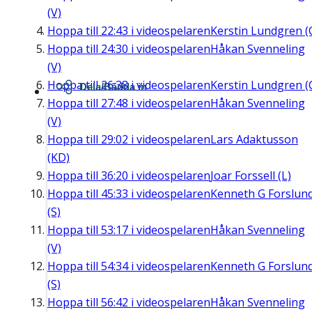
(V)
Hoppa till
22:43
i videospelaren
Kerstin Lundgren (
Hoppa till
24:30
i videospelaren
Håkan Svenneling
(V)
Hoppa till
26:38
i videospelaren
Kerstin Lundgren (
Dela/Bädda in
Hoppa till
27:48
i videospelaren
Håkan Svenneling
(V)
Hoppa till
29:02
i videospelaren
Lars Adaktusson
(KD)
Hoppa till
36:20
i videospelaren
Joar Forssell (L)
Hoppa till
45:33
i videospelaren
Kenneth G Forslun
(S)
Hoppa till
53:17
i videospelaren
Håkan Svenneling
(V)
Hoppa till
54:34
i videospelaren
Kenneth G Forslun
(S)
Hoppa till
56:42
i videospelaren
Håkan Svenneling