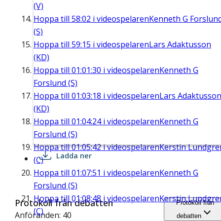
(V)
Hoppa till
58:02
i videospelaren
Kenneth G Forslun
(S)
Hoppa till
59:15
i videospelaren
Lars Adaktusson
(KD)
Hoppa till
01:01:30
i videospelaren
Kenneth G
Forslund (S)
Hoppa till
01:03:18
i videospelaren
Lars Adaktusso
(KD)
Hoppa till
01:04:24
i videospelaren
Kenneth G
Forslund (S)
Hoppa till
01:05:42
i videospelaren
Kerstin Lundgre
Ladda ner
(C)
Hoppa till
01:07:51
i videospelaren
Kenneth G
Forslund (S)
Hoppa till
01:08:48
i videospelaren
Kerstin Lundgre
Protokoll från debatten
Protokoll från
(C)
Anföranden: 40
debatten