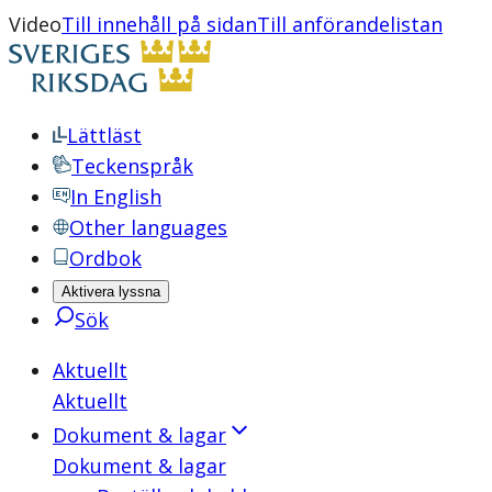
Video
Till innehåll på sidan
Till anförandelistan
Lättläst
Teckenspråk
In English
Other languages
Ordbok
Aktivera lyssna
Sök
Aktuellt
Aktuellt
Dokument & lagar
Dokument & lagar