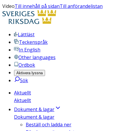
Video
Till innehåll på sidan
Till anförandelistan
Lättläst
Teckenspråk
In English
Other languages
Ordbok
Aktivera lyssna
Sök
Aktuellt
Aktuellt
Dokument & lagar
Dokument & lagar
Beställ och ladda ner