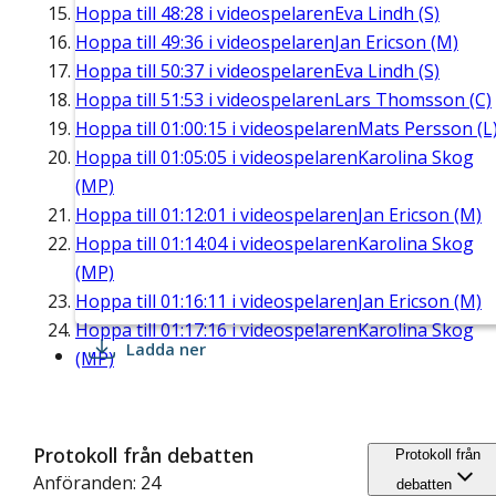
Hoppa till
48:28
i videospelaren
Eva Lindh (S)
Hoppa till
49:36
i videospelaren
Jan Ericson (M)
Hoppa till
50:37
i videospelaren
Eva Lindh (S)
Hoppa till
51:53
i videospelaren
Lars Thomsson (C)
Hoppa till
01:00:15
i videospelaren
Mats Persson (L
Hoppa till
01:05:05
i videospelaren
Karolina Skog
(MP)
Hoppa till
01:12:01
i videospelaren
Jan Ericson (M)
Hoppa till
01:14:04
i videospelaren
Karolina Skog
(MP)
Hoppa till
01:16:11
i videospelaren
Jan Ericson (M)
Hoppa till
01:17:16
i videospelaren
Karolina Skog
Ladda ner
(MP)
Protokoll från debatten
Protokoll från
Anföranden: 24
debatten