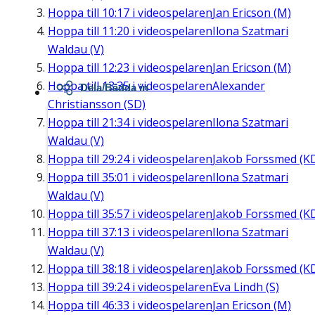
Hoppa till
10:17
i videospelaren
Jan Ericson (M)
Hoppa till
11:20
i videospelaren
Ilona Szatmari
Waldau (V)
Hoppa till
12:23
i videospelaren
Jan Ericson (M)
Hoppa till
13:35
i videospelaren
Alexander
Dela/Bädda in
Christiansson (SD)
Hoppa till
21:34
i videospelaren
Ilona Szatmari
Waldau (V)
Hoppa till
29:24
i videospelaren
Jakob Forssmed (K
Hoppa till
35:01
i videospelaren
Ilona Szatmari
Waldau (V)
Hoppa till
35:57
i videospelaren
Jakob Forssmed (K
Hoppa till
37:13
i videospelaren
Ilona Szatmari
Waldau (V)
Hoppa till
38:18
i videospelaren
Jakob Forssmed (K
Hoppa till
39:24
i videospelaren
Eva Lindh (S)
Hoppa till
46:33
i videospelaren
Jan Ericson (M)