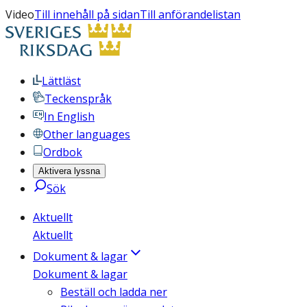
Video
Till innehåll på sidan
Till anförandelistan
Lättläst
Teckenspråk
In English
Other languages
Ordbok
Aktivera lyssna
Sök
Aktuellt
Aktuellt
Dokument & lagar
Dokument & lagar
Beställ och ladda ner