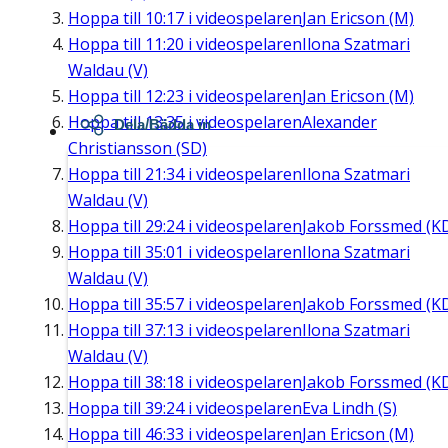
Hoppa till
10:17
i videospelaren
Jan Ericson (M)
Hoppa till
11:20
i videospelaren
Ilona Szatmari
Waldau (V)
Hoppa till
12:23
i videospelaren
Jan Ericson (M)
Hoppa till
13:35
i videospelaren
Alexander
Dela/Bädda in
Christiansson (SD)
Hoppa till
21:34
i videospelaren
Ilona Szatmari
Waldau (V)
Hoppa till
29:24
i videospelaren
Jakob Forssmed (K
Hoppa till
35:01
i videospelaren
Ilona Szatmari
Waldau (V)
Hoppa till
35:57
i videospelaren
Jakob Forssmed (K
Hoppa till
37:13
i videospelaren
Ilona Szatmari
Waldau (V)
Hoppa till
38:18
i videospelaren
Jakob Forssmed (K
Hoppa till
39:24
i videospelaren
Eva Lindh (S)
Hoppa till
46:33
i videospelaren
Jan Ericson (M)