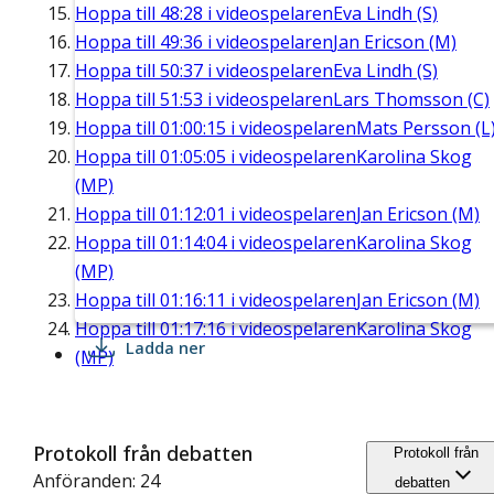
Hoppa till
48:28
i videospelaren
Eva Lindh (S)
Hoppa till
49:36
i videospelaren
Jan Ericson (M)
Hoppa till
50:37
i videospelaren
Eva Lindh (S)
Hoppa till
51:53
i videospelaren
Lars Thomsson (C)
Hoppa till
01:00:15
i videospelaren
Mats Persson (L
Hoppa till
01:05:05
i videospelaren
Karolina Skog
(MP)
Hoppa till
01:12:01
i videospelaren
Jan Ericson (M)
Hoppa till
01:14:04
i videospelaren
Karolina Skog
(MP)
Hoppa till
01:16:11
i videospelaren
Jan Ericson (M)
Hoppa till
01:17:16
i videospelaren
Karolina Skog
Ladda ner
(MP)
Protokoll från debatten
Protokoll från
Anföranden: 24
debatten