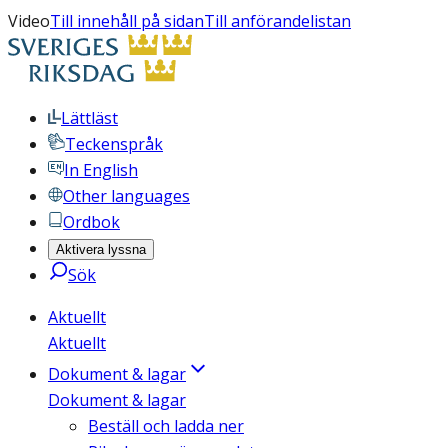
Video
Till innehåll på sidan
Till anförandelistan
Lättläst
Teckenspråk
In English
Other languages
Ordbok
Aktivera lyssna
Sök
Aktuellt
Aktuellt
Dokument & lagar
Dokument & lagar
Beställ och ladda ner