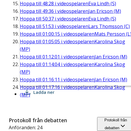
Hoppa till
48:28
i videospelaren
Eva Lindh (S)
Hoppa till
49:36
i videospelaren
Jan Ericson (M)
Hoppa till
50:37
i videospelaren
Eva Lindh (S)
Hoppa till
51:53
i videospelaren
Lars Thomsson (C)
Hoppa till
01:00:15
i videospelaren
Mats Persson (L
Hoppa till
01:05:05
i videospelaren
Karolina Skog
(MP)
Hoppa till
01:12:01
i videospelaren
Jan Ericson (M)
Hoppa till
01:14:04
i videospelaren
Karolina Skog
(MP)
Hoppa till
01:16:11
i videospelaren
Jan Ericson (M)
Hoppa till
01:17:16
i videospelaren
Karolina Skog
Ladda ner
(MP)
Protokoll från debatten
Protokoll från
Anföranden: 24
debatten