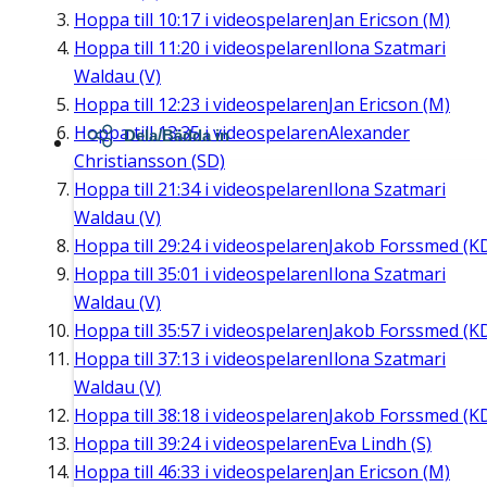
Hoppa till
10:17
i videospelaren
Jan Ericson (M)
Hoppa till
11:20
i videospelaren
Ilona Szatmari
Waldau (V)
Hoppa till
12:23
i videospelaren
Jan Ericson (M)
Hoppa till
13:35
i videospelaren
Alexander
Dela/Bädda in
Christiansson (SD)
Hoppa till
21:34
i videospelaren
Ilona Szatmari
Waldau (V)
Hoppa till
29:24
i videospelaren
Jakob Forssmed (K
Hoppa till
35:01
i videospelaren
Ilona Szatmari
Waldau (V)
Hoppa till
35:57
i videospelaren
Jakob Forssmed (K
Hoppa till
37:13
i videospelaren
Ilona Szatmari
Waldau (V)
Hoppa till
38:18
i videospelaren
Jakob Forssmed (K
Hoppa till
39:24
i videospelaren
Eva Lindh (S)
Hoppa till
46:33
i videospelaren
Jan Ericson (M)