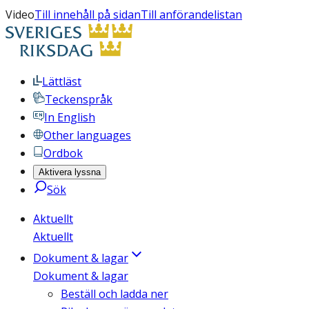
Video
Till innehåll på sidan
Till anförandelistan
Lättläst
Teckenspråk
In English
Other languages
Ordbok
Aktivera lyssna
Sök
Aktuellt
Aktuellt
Dokument & lagar
Dokument & lagar
Beställ och ladda ner