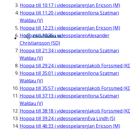
Hoppa till
10:17
i videospelaren
Jan Ericson (M)
Hoppa till
11:20
i videospelaren
Ilona Szatmari
Waldau (V)
Hoppa till
12:23
i videospelaren
Jan Ericson (M)
Hoppa till
13:35
i videospelaren
Alexander
Dela/Bädda in
Christiansson (SD)
Hoppa till
21:34
i videospelaren
Ilona Szatmari
Waldau (V)
Hoppa till
29:24
i videospelaren
Jakob Forssmed (K
Hoppa till
35:01
i videospelaren
Ilona Szatmari
Waldau (V)
Hoppa till
35:57
i videospelaren
Jakob Forssmed (K
Hoppa till
37:13
i videospelaren
Ilona Szatmari
Waldau (V)
Hoppa till
38:18
i videospelaren
Jakob Forssmed (K
Hoppa till
39:24
i videospelaren
Eva Lindh (S)
Hoppa till
46:33
i videospelaren
Jan Ericson (M)