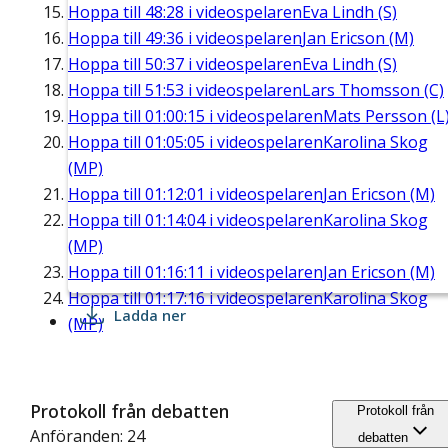
Hoppa till
48:28
i videospelaren
Eva Lindh (S)
Hoppa till
49:36
i videospelaren
Jan Ericson (M)
Hoppa till
50:37
i videospelaren
Eva Lindh (S)
Hoppa till
51:53
i videospelaren
Lars Thomsson (C)
Hoppa till
01:00:15
i videospelaren
Mats Persson (L
Hoppa till
01:05:05
i videospelaren
Karolina Skog
(MP)
Hoppa till
01:12:01
i videospelaren
Jan Ericson (M)
Hoppa till
01:14:04
i videospelaren
Karolina Skog
(MP)
Hoppa till
01:16:11
i videospelaren
Jan Ericson (M)
Hoppa till
01:17:16
i videospelaren
Karolina Skog
Ladda ner
(MP)
Protokoll från debatten
Protokoll från
Anföranden: 24
debatten