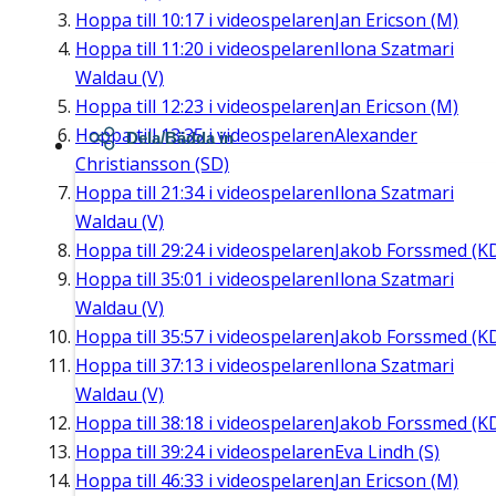
Hoppa till
10:17
i videospelaren
Jan Ericson (M)
Hoppa till
11:20
i videospelaren
Ilona Szatmari
Waldau (V)
Hoppa till
12:23
i videospelaren
Jan Ericson (M)
Hoppa till
13:35
i videospelaren
Alexander
Dela/Bädda in
Christiansson (SD)
Hoppa till
21:34
i videospelaren
Ilona Szatmari
Waldau (V)
Hoppa till
29:24
i videospelaren
Jakob Forssmed (K
Hoppa till
35:01
i videospelaren
Ilona Szatmari
Waldau (V)
Hoppa till
35:57
i videospelaren
Jakob Forssmed (K
Hoppa till
37:13
i videospelaren
Ilona Szatmari
Waldau (V)
Hoppa till
38:18
i videospelaren
Jakob Forssmed (K
Hoppa till
39:24
i videospelaren
Eva Lindh (S)
Hoppa till
46:33
i videospelaren
Jan Ericson (M)