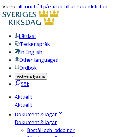
Video
Till innehåll på sidan
Till anförandelistan
Lättläst
Teckenspråk
In English
Other languages
Ordbok
Aktivera lyssna
Sök
Aktuellt
Aktuellt
Dokument & lagar
Dokument & lagar
Beställ och ladda ner