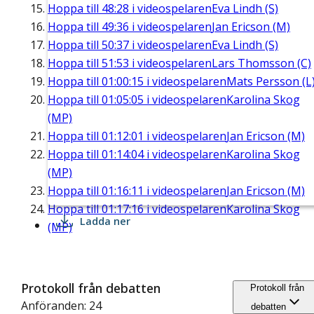
Hoppa till
48:28
i videospelaren
Eva Lindh (S)
Hoppa till
49:36
i videospelaren
Jan Ericson (M)
Hoppa till
50:37
i videospelaren
Eva Lindh (S)
Hoppa till
51:53
i videospelaren
Lars Thomsson (C)
Hoppa till
01:00:15
i videospelaren
Mats Persson (L
Hoppa till
01:05:05
i videospelaren
Karolina Skog
(MP)
Hoppa till
01:12:01
i videospelaren
Jan Ericson (M)
Hoppa till
01:14:04
i videospelaren
Karolina Skog
(MP)
Hoppa till
01:16:11
i videospelaren
Jan Ericson (M)
Hoppa till
01:17:16
i videospelaren
Karolina Skog
Ladda ner
(MP)
Protokoll från debatten
Protokoll från
Anföranden: 24
debatten