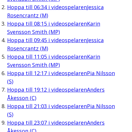
Hoppa till
06:34
i videospelaren
Jessica
Rosencrantz (M)
Hoppa till
08:15
i videospelaren
Karin
Svensson Smith (MP)
Hoppa till
09:45
i videospelaren
Jessica
Rosencrantz (M)
Hoppa till
11:05
i videospelaren
Karin
Svensson Smith (MP)
Hoppa till
12:17
i videospelaren
Pia Nilsson
(S)
Hoppa till
19:12
i videospelaren
Anders
Åkesson (C)
Hoppa till
21:03
i videospelaren
Pia Nilsson
(S)
Hoppa till
23:07
i videospelaren
Anders
Åkesson (C)