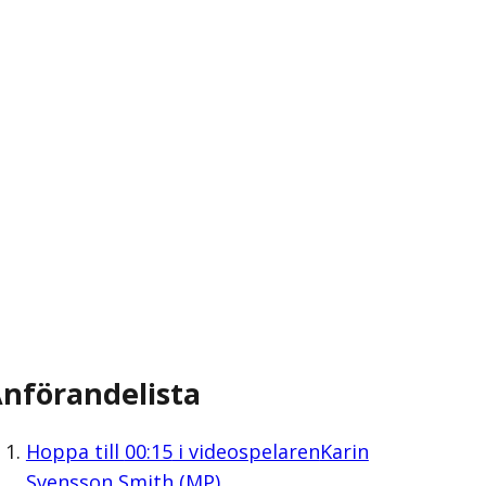
nförandelista
Hoppa till
00:15
i videospelaren
Karin
Svensson Smith (MP)