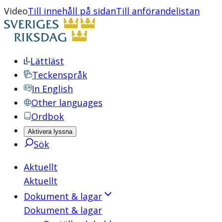
Video
Till innehåll på sidan
Till anförandelistan
Lättläst
Teckenspråk
In English
Other languages
Ordbok
Aktivera lyssna
Sök
Aktuellt
Aktuellt
Dokument & lagar
Dokument & lagar