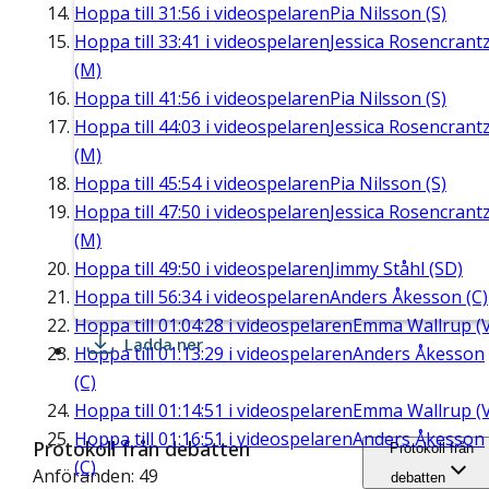
Hoppa till
31:56
i videospelaren
Pia Nilsson (S)
Hoppa till
33:41
i videospelaren
Jessica Rosencrant
(M)
Hoppa till
41:56
i videospelaren
Pia Nilsson (S)
Hoppa till
44:03
i videospelaren
Jessica Rosencrant
(M)
Hoppa till
45:54
i videospelaren
Pia Nilsson (S)
Hoppa till
47:50
i videospelaren
Jessica Rosencrant
(M)
Hoppa till
49:50
i videospelaren
Jimmy Ståhl (SD)
Hoppa till
56:34
i videospelaren
Anders Åkesson (C)
Hoppa till
01:04:28
i videospelaren
Emma Wallrup (V
Ladda ner
Hoppa till
01:13:29
i videospelaren
Anders Åkesson
(C)
Hoppa till
01:14:51
i videospelaren
Emma Wallrup (V
Hoppa till
01:16:51
i videospelaren
Anders Åkesson
Protokoll från debatten
Protokoll från
(C)
Anföranden: 49
debatten