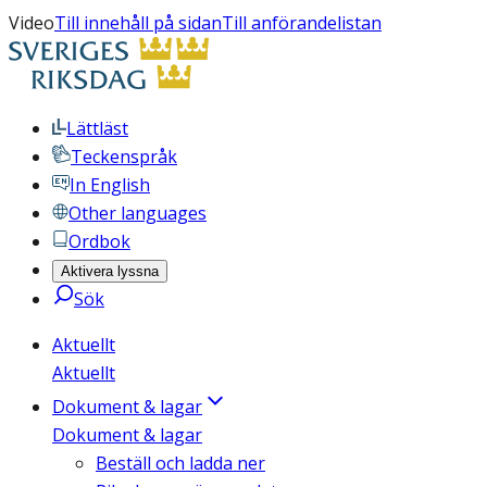
Video
Till innehåll på sidan
Till anförandelistan
Lättläst
Teckenspråk
In English
Other languages
Ordbok
Aktivera lyssna
Sök
Aktuellt
Aktuellt
Dokument & lagar
Dokument & lagar
Beställ och ladda ner