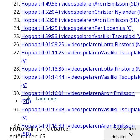
Hoppa till
49:58
i videospelaren
Aron Emilsson (SD)
Hoppa till
52:04
i videospelaren
Christer Nylander (
Hoppa till
53:08
i videospelaren
Aron Emilsson (SD)
Hoppa till
54:25
i videospelaren
Per Lodenius (C)
Hoppa till
59:53
i videospelaren
Vasiliki Tsouplaki (
Hoppa till
01:09:25
i videospelaren
Lotta Finstorp (
Hoppa till
01:11:25
i videospelaren
Vasiliki Tsouplak
(V)
Hoppa till
01:13:36
i videospelaren
Lotta Finstorp (
Hoppa till
01:14:44
i videospelaren
Vasiliki Tsouplak
(V)
Hoppa till
01:16:01
i videospelaren
Aron Emilsson
Ladda ner
(SD)
Hoppa till
01:17:49
i videospelaren
Vasiliki Tsouplak
(V)
Hoppa till
01:19:39
i videospelaren
Aron Emilsson
Protokoll från debatten
Protokoll från
(SD)
Anföranden: 65
debatten