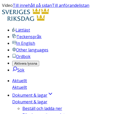
Video
Till innehåll på sidan
Till anförandelistan
Lättläst
Teckenspråk
In English
Other languages
Ordbok
Aktivera lyssna
Sök
Aktuellt
Aktuellt
Dokument & lagar
Dokument & lagar
Beställ och ladda ner