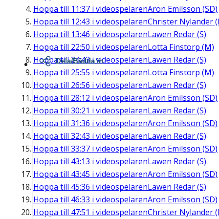
Hoppa till
11:37
i videospelaren
Aron Emilsson (SD)
Hoppa till
12:43
i videospelaren
Christer Nylander (
Hoppa till
13:46
i videospelaren
Lawen Redar (S)
Hoppa till
22:50
i videospelaren
Lotta Finstorp (M)
Hoppa till
24:43
i videospelaren
Lawen Redar (S)
Dela/Bädda in
Hoppa till
25:55
i videospelaren
Lotta Finstorp (M)
Hoppa till
26:56
i videospelaren
Lawen Redar (S)
Hoppa till
28:12
i videospelaren
Aron Emilsson (SD)
Hoppa till
30:21
i videospelaren
Lawen Redar (S)
Hoppa till
31:36
i videospelaren
Aron Emilsson (SD)
Hoppa till
32:43
i videospelaren
Lawen Redar (S)
Hoppa till
33:37
i videospelaren
Aron Emilsson (SD)
Hoppa till
43:13
i videospelaren
Lawen Redar (S)
Hoppa till
43:45
i videospelaren
Aron Emilsson (SD)
Hoppa till
45:36
i videospelaren
Lawen Redar (S)
Hoppa till
46:33
i videospelaren
Aron Emilsson (SD)
Hoppa till
47:51
i videospelaren
Christer Nylander (