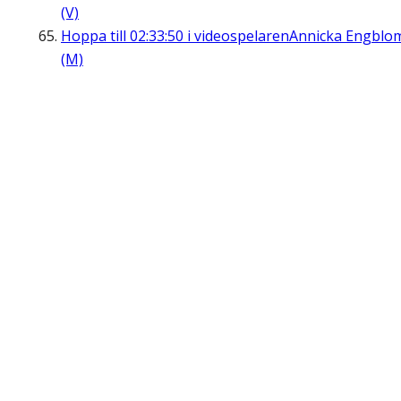
(V)
Hoppa till
02:33:50
i videospelaren
Annicka Engblo
(M)