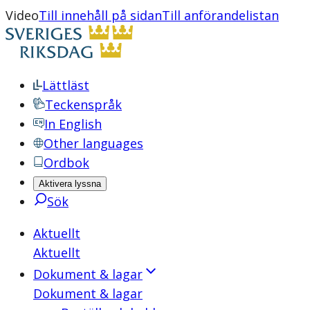
Video
Till innehåll på sidan
Till anförandelistan
Lättläst
Teckenspråk
In English
Other languages
Ordbok
Aktivera lyssna
Sök
Aktuellt
Aktuellt
Dokument & lagar
Dokument & lagar