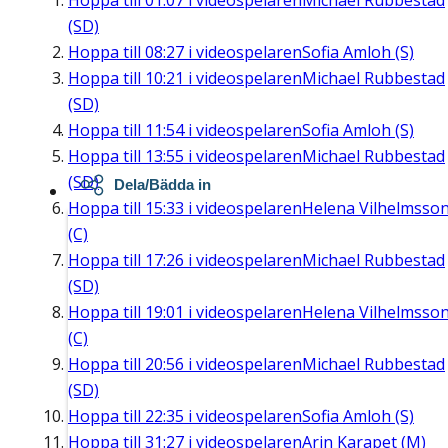
Hoppa till
01:07
i videospelaren
Michael Rubbestad
(SD)
Hoppa till
08:27
i videospelaren
Sofia Amloh (S)
Hoppa till
10:21
i videospelaren
Michael Rubbestad
(SD)
Hoppa till
11:54
i videospelaren
Sofia Amloh (S)
Hoppa till
13:55
i videospelaren
Michael Rubbestad
(SD)
Dela/Bädda in
Hoppa till
15:33
i videospelaren
Helena Vilhelmsso
(C)
Hoppa till
17:26
i videospelaren
Michael Rubbestad
(SD)
Hoppa till
19:01
i videospelaren
Helena Vilhelmsso
(C)
Hoppa till
20:56
i videospelaren
Michael Rubbestad
(SD)
Hoppa till
22:35
i videospelaren
Sofia Amloh (S)
Hoppa till
31:27
i videospelaren
Arin Karapet (M)