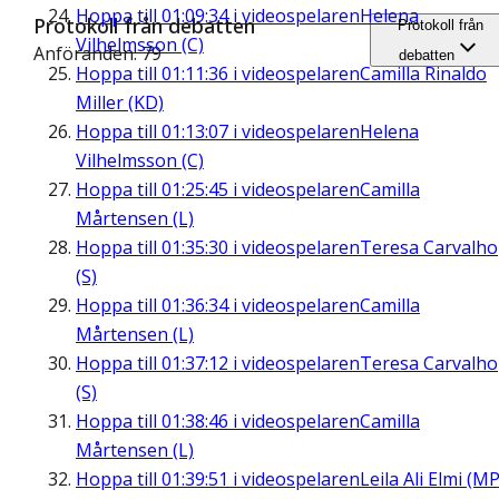
Hoppa till
01:09:34
i videospelaren
Helena
Protokoll från debatten
Protokoll från
Vilhelmsson (C)
Anföranden: 79
debatten
Hoppa till
01:11:36
i videospelaren
Camilla Rinaldo
Miller (KD)
Hoppa till
01:13:07
i videospelaren
Helena
Vilhelmsson (C)
Hoppa till
01:25:45
i videospelaren
Camilla
Mårtensen (L)
Hoppa till
01:35:30
i videospelaren
Teresa Carvalho
(S)
Hoppa till
01:36:34
i videospelaren
Camilla
Mårtensen (L)
Hoppa till
01:37:12
i videospelaren
Teresa Carvalho
(S)
Hoppa till
01:38:46
i videospelaren
Camilla
Mårtensen (L)
Hoppa till
01:39:51
i videospelaren
Leila Ali Elmi (MP