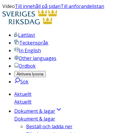
Video
Till innehåll på sidan
Till anförandelistan
Lättläst
Teckenspråk
In English
Other languages
Ordbok
Aktivera lyssna
Sök
Aktuellt
Aktuellt
Dokument & lagar
Dokument & lagar
Beställ och ladda ner