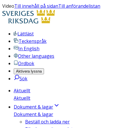
Video
Till innehåll på sidan
Till anförandelistan
Lättläst
Teckenspråk
In English
Other languages
Ordbok
Aktivera lyssna
Sök
Aktuellt
Aktuellt
Dokument & lagar
Dokument & lagar
Beställ och ladda ner