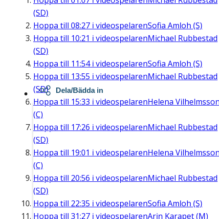
Hoppa till
01:07
i videospelaren
Michael Rubbestad
(SD)
Hoppa till
08:27
i videospelaren
Sofia Amloh (S)
Hoppa till
10:21
i videospelaren
Michael Rubbestad
(SD)
Hoppa till
11:54
i videospelaren
Sofia Amloh (S)
Hoppa till
13:55
i videospelaren
Michael Rubbestad
(SD)
Dela/Bädda in
Hoppa till
15:33
i videospelaren
Helena Vilhelmsso
(C)
Hoppa till
17:26
i videospelaren
Michael Rubbestad
(SD)
Hoppa till
19:01
i videospelaren
Helena Vilhelmsso
(C)
Hoppa till
20:56
i videospelaren
Michael Rubbestad
(SD)
Hoppa till
22:35
i videospelaren
Sofia Amloh (S)
Hoppa till
31:27
i videospelaren
Arin Karapet (M)