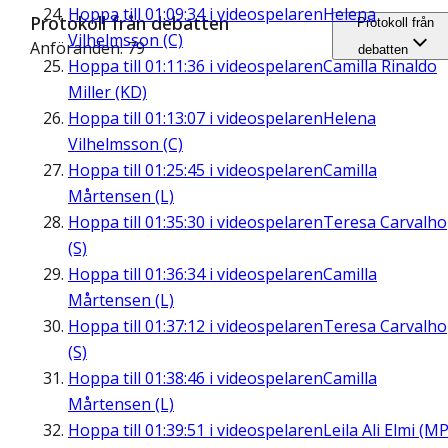
Hoppa till
01:09:34
i videospelaren
Helena
Protokoll från debatten
Protokoll från
Vilhelmsson (C)
Anföranden: 79
debatten
Hoppa till
01:11:36
i videospelaren
Camilla Rinaldo
Miller (KD)
Hoppa till
01:13:07
i videospelaren
Helena
Vilhelmsson (C)
Hoppa till
01:25:45
i videospelaren
Camilla
Mårtensen (L)
Hoppa till
01:35:30
i videospelaren
Teresa Carvalho
(S)
Hoppa till
01:36:34
i videospelaren
Camilla
Mårtensen (L)
Hoppa till
01:37:12
i videospelaren
Teresa Carvalho
(S)
Hoppa till
01:38:46
i videospelaren
Camilla
Mårtensen (L)
Hoppa till
01:39:51
i videospelaren
Leila Ali Elmi (MP