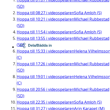
Hoppa till
01:07
i videospelaren
Michael Rubbestad
(SD)
Hoppa till
08:27
i videospelaren
Sofia Amloh (S)
Hoppa till
10:21
i videospelaren
Michael Rubbestad
(SD)
Hoppa till
11:54
i videospelaren
Sofia Amloh (S)
Hoppa till
13:55
i videospelaren
Michael Rubbestad
(SD)
Dela/Bädda in
Hoppa till
15:33
i videospelaren
Helena Vilhelmsso
(C)
Hoppa till
17:26
i videospelaren
Michael Rubbestad
(SD)
Hoppa till
19:01
i videospelaren
Helena Vilhelmsso
(C)
Hoppa till
20:56
i videospelaren
Michael Rubbestad
(SD)
Hoppa till
22:35
i videospelaren
Sofia Amloh (S)
Hoppa till
31:27
i videospelaren
Arin Karapet (M)