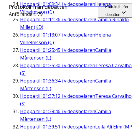
Hoppa till
01:09:34
i videospelaren
Helena
Protokoll från debatten
Protokoll från
Vilhelmsson (C)
Anföranden: 79
debatten
Hoppa till
01:11:36
i videospelaren
Camilla Rinaldo
Miller (KD)
Hoppa till
01:13:07
i videospelaren
Helena
Vilhelmsson (C)
Hoppa till
01:25:45
i videospelaren
Camilla
Mårtensen (L)
Hoppa till
01:35:30
i videospelaren
Teresa Carvalho
(S)
Hoppa till
01:36:34
i videospelaren
Camilla
Mårtensen (L)
Hoppa till
01:37:12
i videospelaren
Teresa Carvalho
(S)
Hoppa till
01:38:46
i videospelaren
Camilla
Mårtensen (L)
Hoppa till
01:39:51
i videospelaren
Leila Ali Elmi (MP