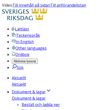
Video
Till innehåll på sidan
Till anförandelistan
Lättläst
Teckenspråk
In English
Other languages
Ordbok
Aktivera lyssna
Sök
Aktuellt
Aktuellt
Dokument & lagar
Dokument & lagar
Beställ och ladda ner