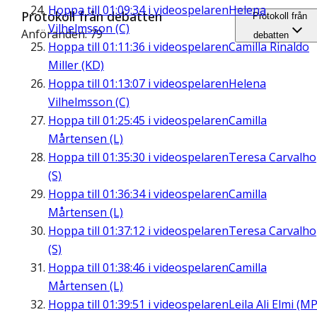
Hoppa till
01:09:34
i videospelaren
Helena
Protokoll från debatten
Protokoll från
Vilhelmsson (C)
Anföranden: 79
debatten
Hoppa till
01:11:36
i videospelaren
Camilla Rinaldo
Miller (KD)
Hoppa till
01:13:07
i videospelaren
Helena
Vilhelmsson (C)
Hoppa till
01:25:45
i videospelaren
Camilla
Mårtensen (L)
Hoppa till
01:35:30
i videospelaren
Teresa Carvalho
(S)
Hoppa till
01:36:34
i videospelaren
Camilla
Mårtensen (L)
Hoppa till
01:37:12
i videospelaren
Teresa Carvalho
(S)
Hoppa till
01:38:46
i videospelaren
Camilla
Mårtensen (L)
Hoppa till
01:39:51
i videospelaren
Leila Ali Elmi (MP