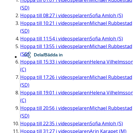
Hoppa till
01:07
i videospelaren
Michael Rubbestad
(SD)
Hoppa till
08:27
i videospelaren
Sofia Amloh (S)
Hoppa till
10:21
i videospelaren
Michael Rubbestad
(SD)
Hoppa till
11:54
i videospelaren
Sofia Amloh (S)
Hoppa till
13:55
i videospelaren
Michael Rubbestad
(SD)
Dela/Bädda in
Hoppa till
15:33
i videospelaren
Helena Vilhelmsso
(C)
Hoppa till
17:26
i videospelaren
Michael Rubbestad
(SD)
Hoppa till
19:01
i videospelaren
Helena Vilhelmsso
(C)
Hoppa till
20:56
i videospelaren
Michael Rubbestad
(SD)
Hoppa till
22:35
i videospelaren
Sofia Amloh (S)
Hoppa till
31:27
i videospelaren
Arin Karapet (M)