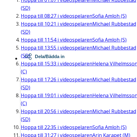
Hoppa till
01:07
i videospelaren
Michael Rubbestad
(SD)
Hoppa till
08:27
i videospelaren
Sofia Amloh (S)
Hoppa till
10:21
i videospelaren
Michael Rubbestad
(SD)
Hoppa till
11:54
i videospelaren
Sofia Amloh (S)
Hoppa till
13:55
i videospelaren
Michael Rubbestad
(SD)
Dela/Bädda in
Hoppa till
15:33
i videospelaren
Helena Vilhelmsso
(C)
Hoppa till
17:26
i videospelaren
Michael Rubbestad
(SD)
Hoppa till
19:01
i videospelaren
Helena Vilhelmsso
(C)
Hoppa till
20:56
i videospelaren
Michael Rubbestad
(SD)
Hoppa till
22:35
i videospelaren
Sofia Amloh (S)
Hoppa till
31:27
i videospelaren
Arin Karapet (M)