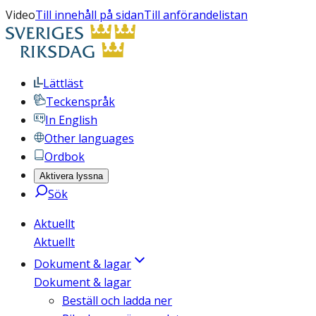
Video
Till innehåll på sidan
Till anförandelistan
Lättläst
Teckenspråk
In English
Other languages
Ordbok
Aktivera lyssna
Sök
Aktuellt
Aktuellt
Dokument & lagar
Dokument & lagar
Beställ och ladda ner