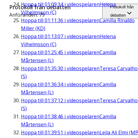
Hoppa till
01:09:34
i videospelaren
Helena
Protokoll från debatten
Protokoll från
Vilhelmsson (C)
Anföranden: 79
debatten
Hoppa till
01:11:36
i videospelaren
Camilla Rinaldo
Miller (KD)
Hoppa till
01:13:07
i videospelaren
Helena
Vilhelmsson (C)
Hoppa till
01:25:45
i videospelaren
Camilla
Mårtensen (L)
Hoppa till
01:35:30
i videospelaren
Teresa Carvalho
(S)
Hoppa till
01:36:34
i videospelaren
Camilla
Mårtensen (L)
Hoppa till
01:37:12
i videospelaren
Teresa Carvalho
(S)
Hoppa till
01:38:46
i videospelaren
Camilla
Mårtensen (L)
Hoppa till
01:39:51
i videospelaren
Leila Ali Elmi (MP