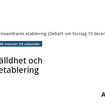
 invandrares etablering (Debatt om förslag 19 dece
49 minuter 59 sekunder
älldhet och
etablering
A