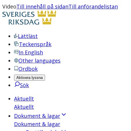
Video
Till innehåll på sidan
Till anförandelistan
Lättläst
Teckenspråk
In English
Other languages
Ordbok
Aktivera lyssna
Sök
Aktuellt
Aktuellt
Dokument & lagar
Dokument & lagar