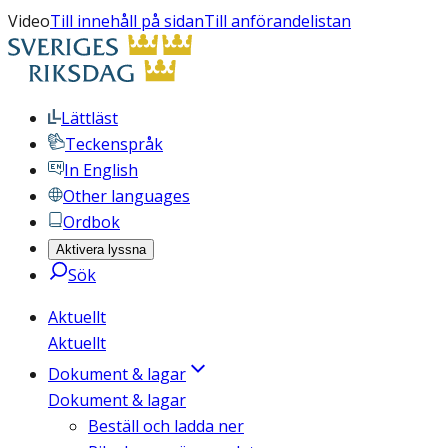
Video
Till innehåll på sidan
Till anförandelistan
Lättläst
Teckenspråk
In English
Other languages
Ordbok
Aktivera lyssna
Sök
Aktuellt
Aktuellt
Dokument & lagar
Dokument & lagar
Beställ och ladda ner