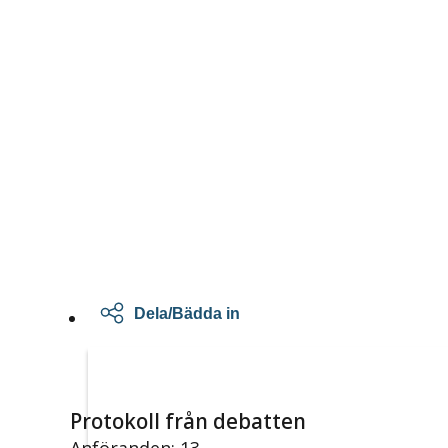
Dela/Bädda in
Protokoll från debatten
Anföranden: 13