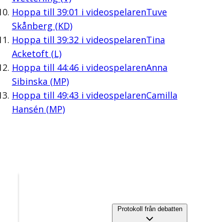
Hoppa till
39:01
i videospelaren
Tuve
Skånberg (KD)
Hoppa till
39:32
i videospelaren
Tina
Acketoft (L)
Hoppa till
44:46
i videospelaren
Anna
Sibinska (MP)
Hoppa till
49:43
i videospelaren
Camilla
Hansén (MP)
Protokoll från debatten