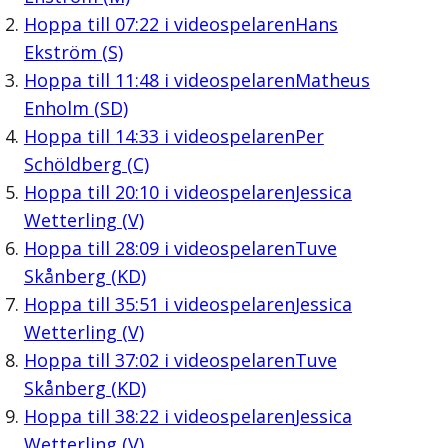
Hoppa till
07:22
i videospelaren
Hans
Ekström (S)
Hoppa till
11:48
i videospelaren
Matheus
Enholm (SD)
Hoppa till
14:33
i videospelaren
Per
Schöldberg (C)
Hoppa till
20:10
i videospelaren
Jessica
Wetterling (V)
Hoppa till
28:09
i videospelaren
Tuve
Skånberg (KD)
Hoppa till
35:51
i videospelaren
Jessica
Wetterling (V)
Hoppa till
37:02
i videospelaren
Tuve
Skånberg (KD)
Hoppa till
38:22
i videospelaren
Jessica
Wetterling (V)