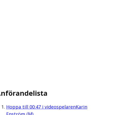
nförandelista
Hoppa till
00:47
i videospelaren
Karin
Enström (M)