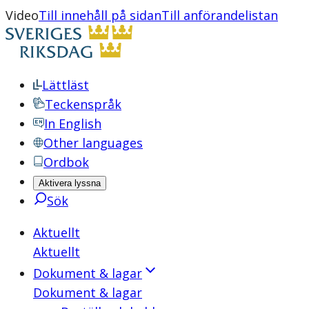
Video
Till innehåll på sidan
Till anförandelistan
Lättläst
Teckenspråk
In English
Other languages
Ordbok
Aktivera lyssna
Sök
Aktuellt
Aktuellt
Dokument & lagar
Dokument & lagar