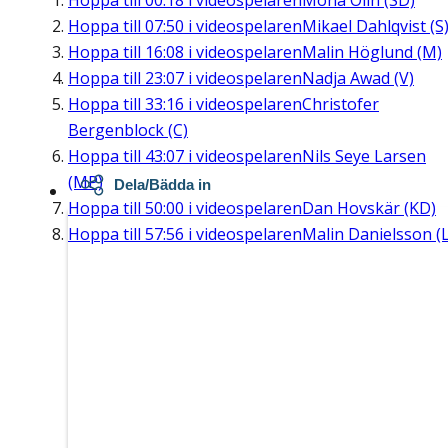
Hoppa till
00:18
i videospelaren
Mona Olin (SD)
Hoppa till
07:50
i videospelaren
Mikael Dahlqvist (S
Hoppa till
16:08
i videospelaren
Malin Höglund (M)
Hoppa till
23:07
i videospelaren
Nadja Awad (V)
Hoppa till
33:16
i videospelaren
Christofer
Bergenblock (C)
Hoppa till
43:07
i videospelaren
Nils Seye Larsen
(MP)
Dela/Bädda in
Hoppa till
50:00
i videospelaren
Dan Hovskär (KD)
Hoppa till
57:56
i videospelaren
Malin Danielsson (L