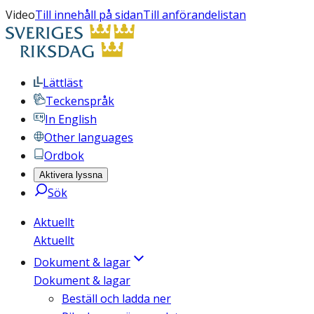
Video
Till innehåll på sidan
Till anförandelistan
Lättläst
Teckenspråk
In English
Other languages
Ordbok
Aktivera lyssna
Sök
Aktuellt
Aktuellt
Dokument & lagar
Dokument & lagar
Beställ och ladda ner