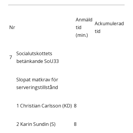
Anmäld
Ackumulerad
Nr
tid
tid
(min.)
Socialutskottets
7
betänkande SoU33
Slopat matkrav för
serveringstillstånd
1
Christian Carlsson (KD)
8
2
Karin Sundin (S)
8