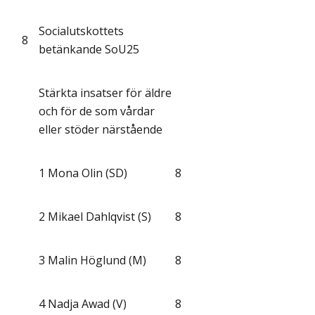
Socialutskottets
8
betänkande SoU25
Stärkta insatser för äldre
och för de som vårdar
eller stöder närstående
1
Mona Olin (SD)
8
2
Mikael Dahlqvist (S)
8
3
Malin Höglund (M)
8
4
Nadja Awad (V)
8