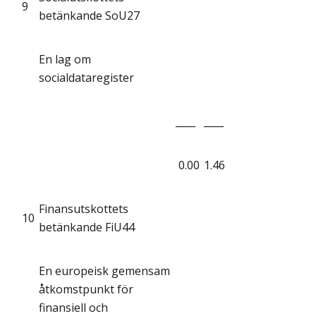
9
betänkande SoU27
En lag om
socialdataregister
____
____
0.00
1.46
Finansutskottets
10
betänkande FiU44
En europeisk gemensam
åtkomstpunkt för
finansiell och