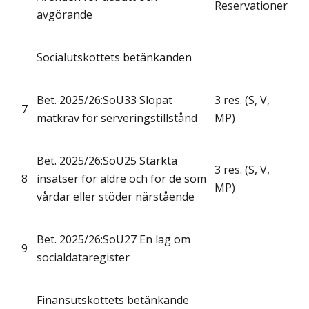
Reservationer
avgörande
Socialutskottets betänkanden
Bet. 2025/26:SoU33 Slopat
3 res. (S, V,
7
matkrav för serveringstillstånd
MP)
Bet. 2025/26:SoU25 Stärkta
3 res. (S, V,
8
insatser för äldre och för de som
MP)
vårdar eller stöder närstående
Bet. 2025/26:SoU27 En lag om
9
socialdataregister
Finansutskottets betänkande