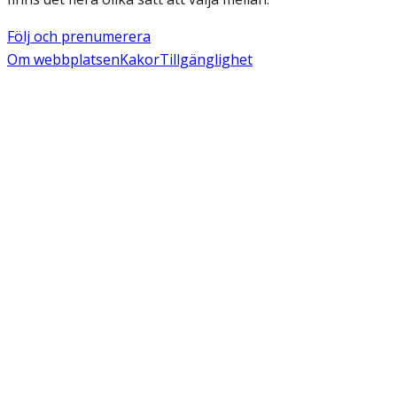
Följ och prenumerera
Om webbplatsen
Kakor
Tillgänglighet