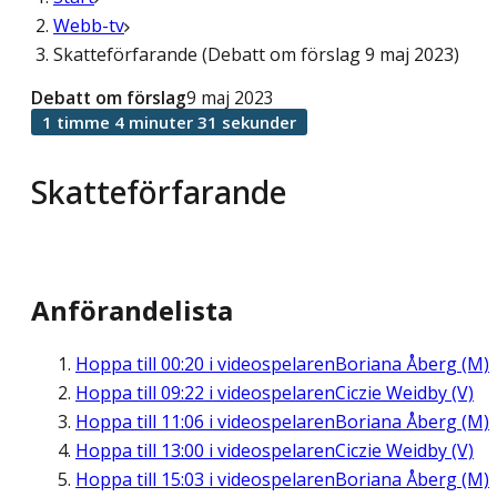
Webb-tv
Skatteförfarande (Debatt om förslag 9 maj 2023)
Debatt om förslag
9 maj 2023
1 timme 4 minuter 31 sekunder
Skatteförfarande
Anförandelista
Hoppa till
00:20
i videospelaren
Boriana Åberg (M)
Hoppa till
09:22
i videospelaren
Ciczie Weidby (V)
Hoppa till
11:06
i videospelaren
Boriana Åberg (M)
Hoppa till
13:00
i videospelaren
Ciczie Weidby (V)
Hoppa till
15:03
i videospelaren
Boriana Åberg (M)