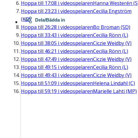
Hoppa till
17:08
i videospelaren
Hanna Westerén (S
Hoppa till
23:23
i videospelaren
Cecilia Engström
(KD)
Dela/Bädda in
Hoppa till
26:28
i videospelaren
Bo Broman (SD)
Hoppa till
33:43
i videospelaren
Cecilia Rönn (L)
Hoppa till
38:05
i videospelaren
Ciczie Weidby (V)
Hoppa till
46:21
i videospelaren
Cecilia Rönn (L)
Hoppa till
47:49
i videospelaren
Ciczie Weidby (V)
Hoppa till
49:15
i videospelaren
Cecilia Rönn (L)
Hoppa till
49:43
i videospelaren
Ciczie Weidby (V)
Hoppa till
51:09
i videospelaren
Helena Lindahl (C)
Hoppa till
59:19
i videospelaren
Marielle Lahti (MP)