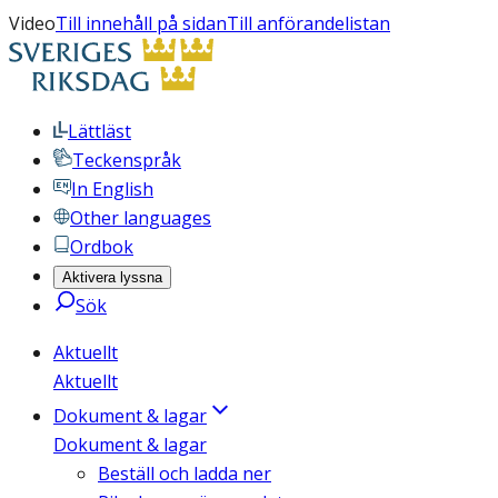
Video
Till innehåll på sidan
Till anförandelistan
Lättläst
Teckenspråk
In English
Other languages
Ordbok
Aktivera lyssna
Sök
Aktuellt
Aktuellt
Dokument & lagar
Dokument & lagar
Beställ och ladda ner