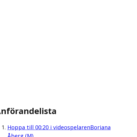
nförandelista
Hoppa till
00:20
i videospelaren
Boriana
Åberg (M)