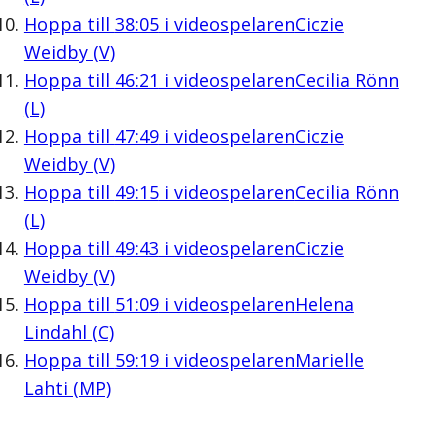
Hoppa till
38:05
i videospelaren
Ciczie
Weidby (V)
Hoppa till
46:21
i videospelaren
Cecilia Rönn
(L)
Hoppa till
47:49
i videospelaren
Ciczie
Weidby (V)
Hoppa till
49:15
i videospelaren
Cecilia Rönn
(L)
Hoppa till
49:43
i videospelaren
Ciczie
Weidby (V)
Hoppa till
51:09
i videospelaren
Helena
Lindahl (C)
Hoppa till
59:19
i videospelaren
Marielle
Lahti (MP)