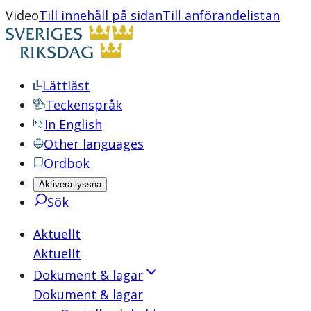
Video
Till innehåll på sidan
Till anförandelistan
Lättläst
Teckenspråk
In English
Other languages
Ordbok
Aktivera lyssna
Sök
Aktuellt
Aktuellt
Dokument & lagar
Dokument & lagar