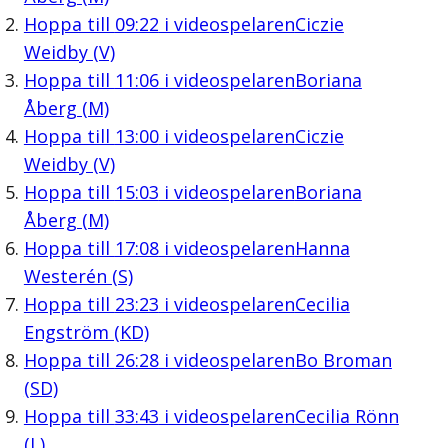
Hoppa till
09:22
i videospelaren
Ciczie
Weidby (V)
Hoppa till
11:06
i videospelaren
Boriana
Åberg (M)
Hoppa till
13:00
i videospelaren
Ciczie
Weidby (V)
Hoppa till
15:03
i videospelaren
Boriana
Åberg (M)
Hoppa till
17:08
i videospelaren
Hanna
Westerén (S)
Hoppa till
23:23
i videospelaren
Cecilia
Engström (KD)
Hoppa till
26:28
i videospelaren
Bo Broman
(SD)
Hoppa till
33:43
i videospelaren
Cecilia Rönn
(L)