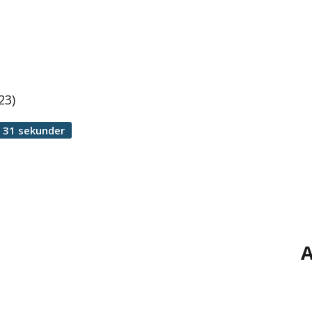
23)
 31 sekunder
A