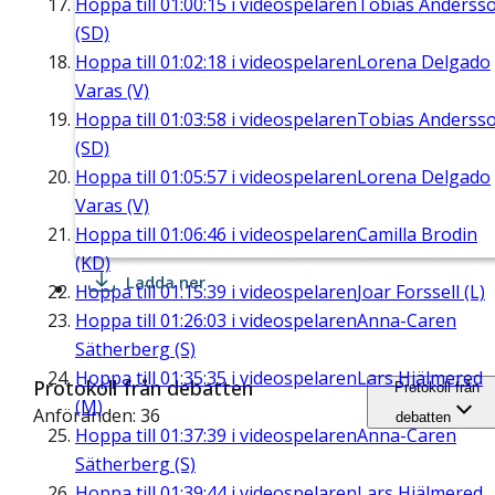
Hoppa till
01:00:15
i videospelaren
Tobias Anderss
(SD)
Hoppa till
01:02:18
i videospelaren
Lorena Delgado
Varas (V)
Hoppa till
01:03:58
i videospelaren
Tobias Anderss
(SD)
Hoppa till
01:05:57
i videospelaren
Lorena Delgado
Varas (V)
Hoppa till
01:06:46
i videospelaren
Camilla Brodin
(KD)
Ladda ner
Hoppa till
01:15:39
i videospelaren
Joar Forssell (L)
Hoppa till
01:26:03
i videospelaren
Anna-Caren
Sätherberg (S)
Hoppa till
01:35:35
i videospelaren
Lars Hjälmered
Protokoll från debatten
Protokoll från
(M)
Anföranden: 36
debatten
Hoppa till
01:37:39
i videospelaren
Anna-Caren
Sätherberg (S)
Hoppa till
01:39:44
i videospelaren
Lars Hjälmered