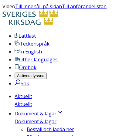
Video
Till innehåll på sidan
Till anförandelistan
Lättläst
Teckenspråk
In English
Other languages
Ordbok
Aktivera lyssna
Sök
Aktuellt
Aktuellt
Dokument & lagar
Dokument & lagar
Beställ och ladda ner