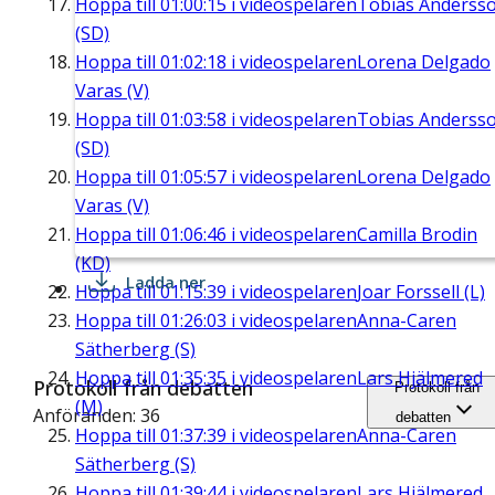
Hoppa till
01:00:15
i videospelaren
Tobias Anderss
(SD)
Hoppa till
01:02:18
i videospelaren
Lorena Delgado
Varas (V)
Hoppa till
01:03:58
i videospelaren
Tobias Anderss
(SD)
Hoppa till
01:05:57
i videospelaren
Lorena Delgado
Varas (V)
Hoppa till
01:06:46
i videospelaren
Camilla Brodin
(KD)
Ladda ner
Hoppa till
01:15:39
i videospelaren
Joar Forssell (L)
Hoppa till
01:26:03
i videospelaren
Anna-Caren
Sätherberg (S)
Hoppa till
01:35:35
i videospelaren
Lars Hjälmered
Protokoll från debatten
Protokoll från
(M)
Anföranden: 36
debatten
Hoppa till
01:37:39
i videospelaren
Anna-Caren
Sätherberg (S)
Hoppa till
01:39:44
i videospelaren
Lars Hjälmered