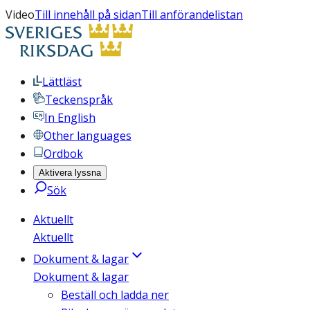
Video
Till innehåll på sidan
Till anförandelistan
Lättläst
Teckenspråk
In English
Other languages
Ordbok
Aktivera lyssna
Sök
Aktuellt
Aktuellt
Dokument & lagar
Dokument & lagar
Beställ och ladda ner