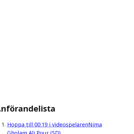
nförandelista
Hoppa till
00:19
i videospelaren
Nima
Gholam Ali Pour (SD)