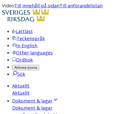
Video
Till innehåll på sidan
Till anförandelistan
Lättläst
Teckenspråk
In English
Other languages
Ordbok
Aktivera lyssna
Sök
Aktuellt
Aktuellt
Dokument & lagar
Dokument & lagar