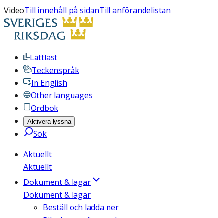
Video
Till innehåll på sidan
Till anförandelistan
Lättläst
Teckenspråk
In English
Other languages
Ordbok
Aktivera lyssna
Sök
Aktuellt
Aktuellt
Dokument & lagar
Dokument & lagar
Beställ och ladda ner