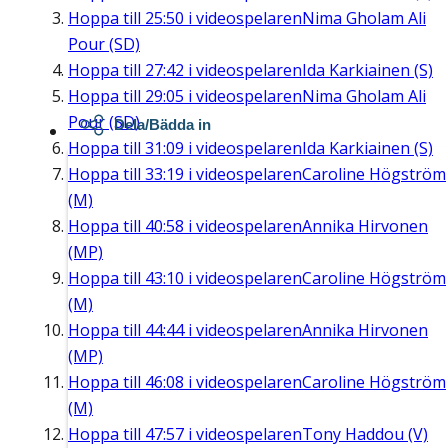
Hoppa till
25:50
i videospelaren
Nima Gholam Ali
Pour (SD)
Hoppa till
27:42
i videospelaren
Ida Karkiainen (S)
Hoppa till
29:05
i videospelaren
Nima Gholam Ali
Pour (SD)
Dela/Bädda in
Hoppa till
31:09
i videospelaren
Ida Karkiainen (S)
Hoppa till
33:19
i videospelaren
Caroline Högström
(M)
Hoppa till
40:58
i videospelaren
Annika Hirvonen
(MP)
Hoppa till
43:10
i videospelaren
Caroline Högström
(M)
Hoppa till
44:44
i videospelaren
Annika Hirvonen
(MP)
Hoppa till
46:08
i videospelaren
Caroline Högström
(M)
Hoppa till
47:57
i videospelaren
Tony Haddou (V)