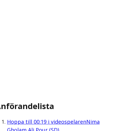
nförandelista
Hoppa till
00:19
i videospelaren
Nima
Gholam Ali Pour (SD)