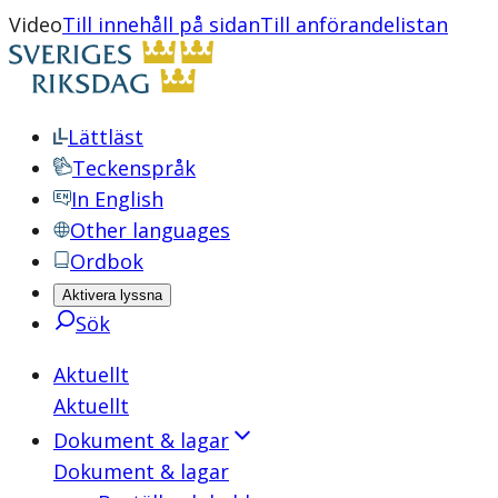
Video
Till innehåll på sidan
Till anförandelistan
Lättläst
Teckenspråk
In English
Other languages
Ordbok
Aktivera lyssna
Sök
Aktuellt
Aktuellt
Dokument & lagar
Dokument & lagar